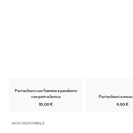
Portachiavi con fiamme e pendente
con pietra lavica
Portachiavi a mos
25,00 €
9,00 €
NON DISPONIBILE