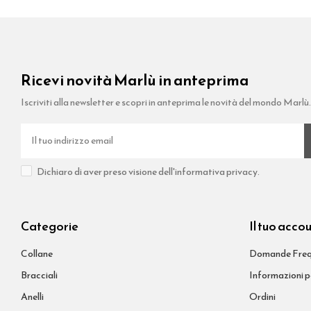
Ricevi novità Marlù in anteprima
Iscriviti alla newsletter e scopri in anteprima le novità del mondo Marlù
Dichiaro di aver preso visione dell'informativa privacy.
Categorie
Il tuo acco
Collane
Domande Freq
Bracciali
Informazioni p
Anelli
Ordini