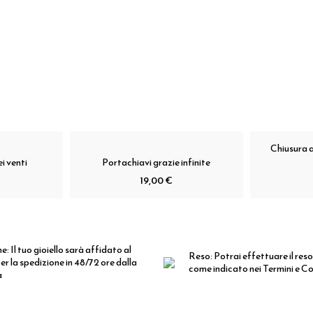
Chiusura 
i venti
Portachiavi grazie infinite
19,00 €
ne:
Il tuo gioiello sarà affidato al
Reso:
Potrai effettuare il reso
er la spedizione in 48/72 ore dalla
come indicato nei Termini e Co
a