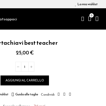
La mia wishlist
0
atsappaci
rtachiavi best teacher
25,00 €
AGGIUNGI AL CARRELLO
ishlist
Guida alle taglie