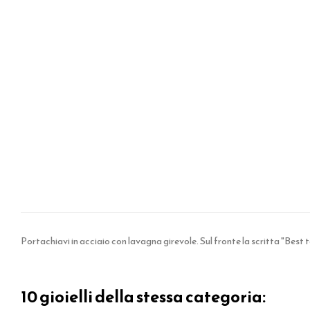
Portachiavi in acciaio con lavagna girevole. Sul fronte la scritta "Best t
10 gioielli della stessa categoria: