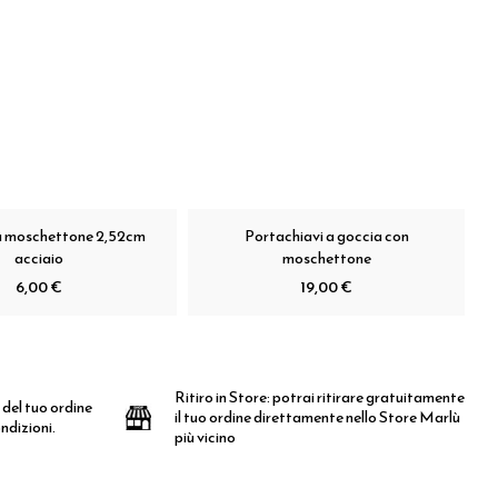
a moschettone 2,52cm
Portachiavi a goccia con
acciaio
moschettone
6,00 €
19,00 €
Ritiro in Store:
potrai ritirare gratuitamente
 del tuo ordine
il tuo ordine direttamente nello Store Marlù
ndizioni.
più vicino