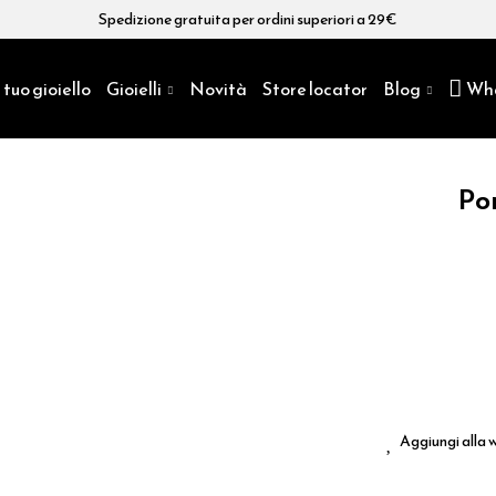
Spedizione gratuita per ordini superiori a 29€
 tuo gioiello
Gioielli
Novità
Store locator
Blog
Wh
Po
Aggiungi alla w