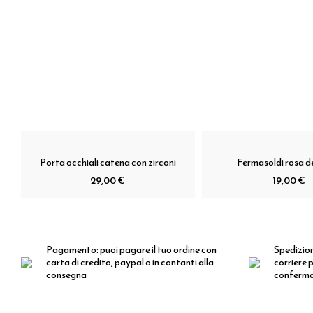
Porta occhiali catena con zirconi
Fermasoldi rosa de
29,00 €
19,00 €
Pagamento:
puoi pagare il tuo ordine con
Spedizio
carta di credito, paypal o in contanti alla
corriere p
consegna
conferm