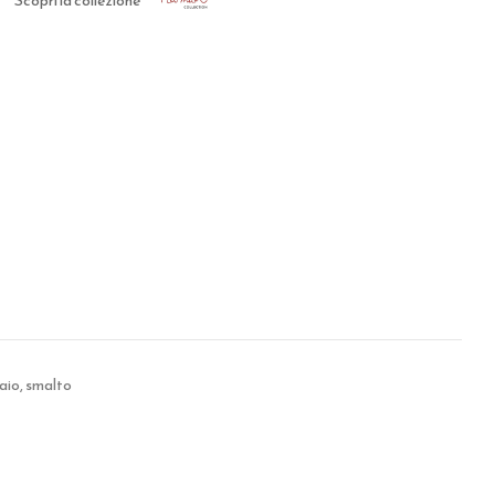
Scopri la collezione
iaio, smalto