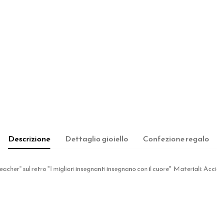
Descrizione
Dettaglio gioiello
Confezione regalo
eacher" sul retro "I migliori insegnanti insegnano con il cuore" Materiali: Acc