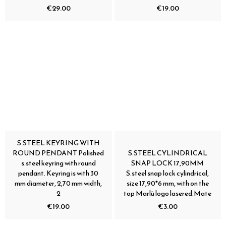
€29.00
€19.00
S.STEEL KEYRING WITH
ROUND PENDANT Polished
S.STEEL CYLINDRICAL
s.steel keyring with round
SNAP LOCK 17,90MM
pendant. Keyring is with 30
S.steel snap lock cylindrical,
mm diameter, 2,70 mm width,
size 17,90*6 mm, with on the
2
top Marlù logo lasered.Mate
€19.00
€3.00