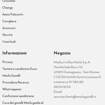
Orecchini
Changy
Amici Pelosetti
Cavigliere
Accessori
Novità
I tuoi look
Informazioni
Negozio
Privacy
Marlu.it srl by Marlu S.p.A.
Via Michele Bucci 55
Termini e condizioni d'uso
47895 Domagnano - San Marino
Marlù Gioielli
COE SM 24106 Autorizzazione E-
commerce N°380 del
Procedura Recesso
26/03/2018
Whatsappaci
Email:
Confezione spedizione
servizioclienti@marlugioielli.it
Cura dei gioielli Marlù guida al