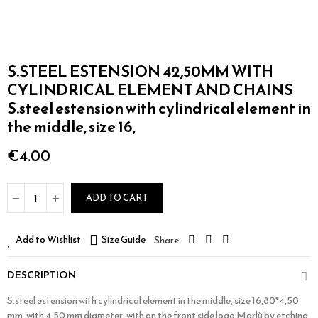
S.STEEL ESTENSION 42,50MM WITH
CYLINDRICAL ELEMENT AND CHAINS
S.steel estension with cylindrical element in
the middle, size 16,
€4.00
ADD TO CART
Add to Wishlist
Size Guide
DESCRIPTION
S.steel estension with cylindrical element in the middle, size 16,80*4,50
mm, with 4,50 mm diameter, with on the front side logo Marlù by etching.