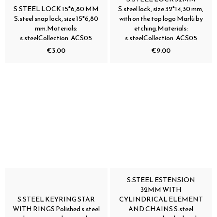
S.STEEL LOCK 15*6,80 MM
S.steel lock, size 32*14,30 mm,
S.steel snap lock, size 15*6,80
with on the top logo Marlù by
mm.Materials:
etching.Materials:
s.steelCollection: ACS05
s.steelCollection: ACS05
€3.00
€9.00
S.STEEL ESTENSION
32MM WITH
S.STEEL KEYRING STAR
CYLINDRICAL ELEMENT
WITH RINGS Polished s.steel
AND CHAINS S.steel