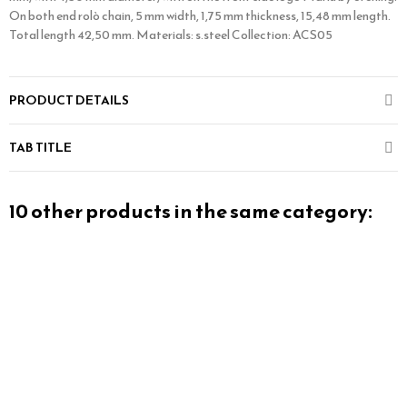
On both end rolò chain, 5 mm width, 1,75 mm thickness, 15,48 mm length.
Total length 42,50 mm. Materials: s.steel Collection: ACS05
PRODUCT DETAILS
TAB TITLE
10 other products in the same category: