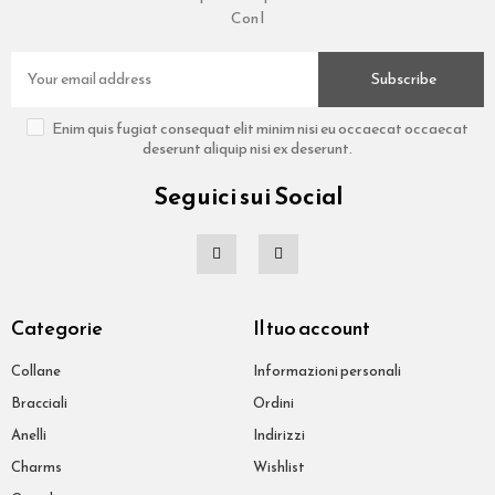
Con l
Subscribe
Enim quis fugiat consequat elit minim nisi eu occaecat occaecat
deserunt aliquip nisi ex deserunt.
Seguici sui Social
Categorie
Il tuo account
Collane
Informazioni personali
Bracciali
Ordini
Anelli
Indirizzi
Charms
Wishlist