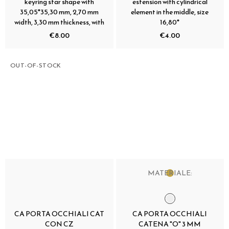
keyring star shape with
estension with cylindrical
35,05*35,30 mm, 2,70 mm
element in the middle, size
width, 3,30 mm thickness, with
16,80*
€8.00
€4.00
OUT-OF-STOCK
MATERIALE:
CA PORTA OCCHIALI CAT
CA PORTA OCCHIALI
CON CZ
CATENA "O" 3 MM