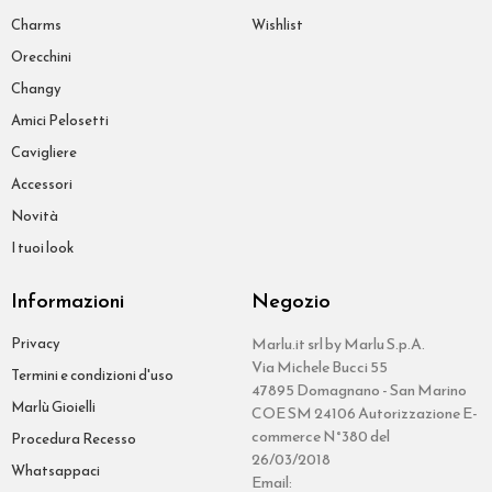
Charms
Wishlist
Orecchini
Changy
Amici Pelosetti
Cavigliere
Accessori
Novità
I tuoi look
Informazioni
Negozio
Privacy
Marlu.it srl by Marlu S.p.A.
Via Michele Bucci 55
Termini e condizioni d'uso
47895 Domagnano - San Marino
Marlù Gioielli
COE SM 24106 Autorizzazione E-
commerce N°380 del
Procedura Recesso
26/03/2018
Whatsappaci
Email: