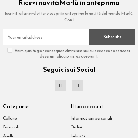
Ricevi novità Marlù in anteprima
Iscriviti alla newsletter e scopri in anteprima le novità del mondo Marlù.
Con l
Subscribe
Enim quis fugiat consequat elit minim nisi eu occaecat occaecat
deserunt aliquip nisi ex deserunt.
Seguici sui Social
Categorie
Il tuo account
Collane
Informazioni personali
Bracciali
Ordini
Anelli
Indirizzi