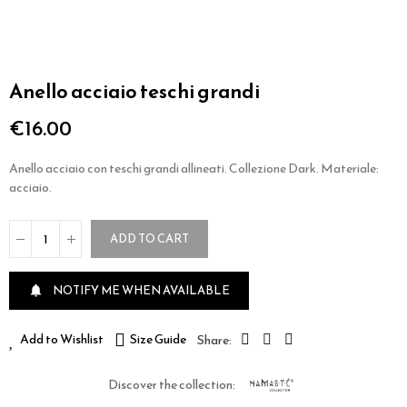
Anello acciaio teschi grandi
€16.00
Anello acciaio con teschi grandi allineati. Collezione Dark. Materiale:
acciaio.
ADD TO CART
NOTIFY ME WHEN AVAILABLE

Add to Wishlist
Size Guide
Discover the collection: