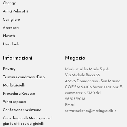
Changy
Amici Pelosetti
Cavigliere
Accessori
Novità
I tuoi look
Informazioni
Negozio
Privacy
Marlu.it srl by Marlu S.p.A.
Via Michele Bucci 55
Termini e condizioni d'uso
47895 Domagnano - San Marino
Marlù Gioielli
COE SM 24106 Autorizzazione E-
commerce N°380 del
Procedura Recesso
26/03/2018
Whatsappaci
Email:
Confezione spedizione
servizioclienti@marlugioielli.it
Cura dei gioielli Marlù guida al
giusto utilizzo dei gioielli