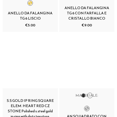
ANELLO DA FALANGINA
ANELLO DA FALANGINA
TG 6 CON FARFALLA E
TG 6 LISCIO
CRISTALLO BIANCO
€5.00
€9.00
MATERIALE:
S.S GOLD IP RING SQUARE
ELEM. HEART RED CZ
STONE Polished s.steel gold
ip ring with dots texuture,
AN SQUADRATO CON