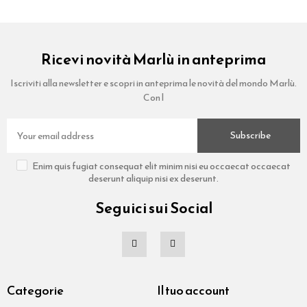
Ricevi novità Marlù in anteprima
Iscriviti alla newsletter e scopri in anteprima le novità del mondo Marlù.
Con l
Subscribe
Enim quis fugiat consequat elit minim nisi eu occaecat occaecat
deserunt aliquip nisi ex deserunt.
Seguici sui Social
Categorie
Il tuo account