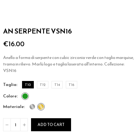
AN SERPENTE VSN16
€16.00
Anello a forma di serpente con cubic zirconia verde con taglio marquise,
trama in rilievo. Marlù logo e taglia laserata all'interno. Collezione:
VSN16
taglia
T10
T12
T14
T16
colore
materiale
ADD TO CART