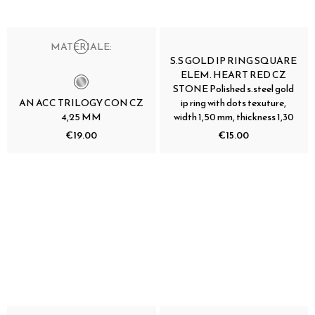
MATERIALE:
S.S GOLD IP RING SQUARE
ELEM. HEART RED CZ
STONE Polished s.steel gold
AN ACC TRILOGY CON CZ
ip ring with dots texuture,
4,25 MM
width 1,50 mm, thickness 1,30
€19.00
€15.00