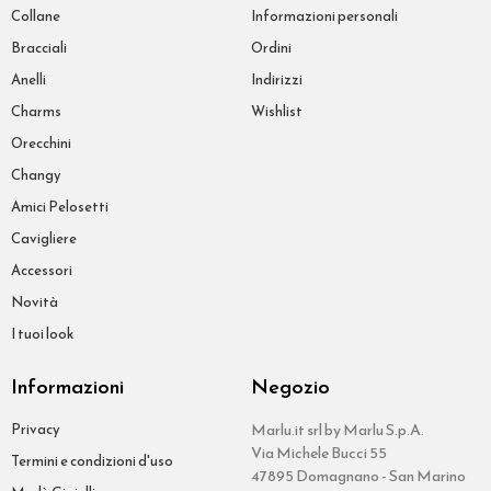
Collane
Informazioni personali
Bracciali
Ordini
Anelli
Indirizzi
Charms
Wishlist
Orecchini
Changy
Amici Pelosetti
Cavigliere
Accessori
Novità
I tuoi look
Informazioni
Negozio
Privacy
Marlu.it srl by Marlu S.p.A.
Via Michele Bucci 55
Termini e condizioni d'uso
47895 Domagnano - San Marino