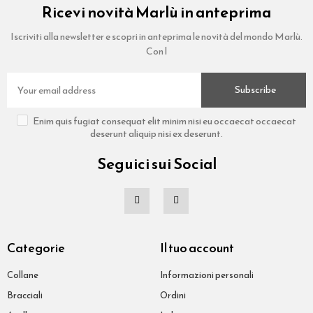
Ricevi novità Marlù in anteprima
Iscriviti alla newsletter e scopri in anteprima le novità del mondo Marlù.
Con l
Subscribe
Enim quis fugiat consequat elit minim nisi eu occaecat occaecat
deserunt aliquip nisi ex deserunt.
Seguici sui Social
Categorie
Il tuo account
Collane
Informazioni personali
Bracciali
Ordini