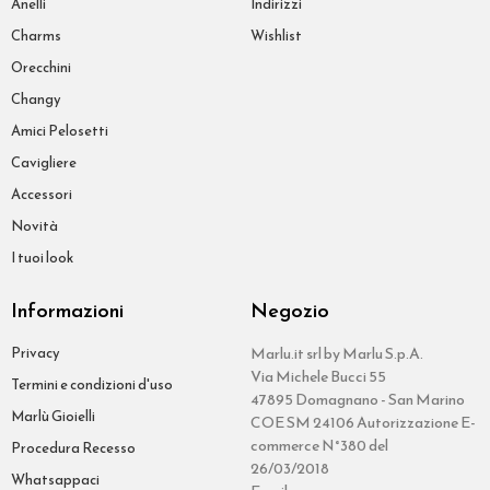
Anelli
Indirizzi
Charms
Wishlist
Orecchini
Changy
Amici Pelosetti
Cavigliere
Accessori
Novità
I tuoi look
Informazioni
Negozio
Privacy
Marlu.it srl by Marlu S.p.A.
Via Michele Bucci 55
Termini e condizioni d'uso
47895 Domagnano - San Marino
Marlù Gioielli
COE SM 24106 Autorizzazione E-
commerce N°380 del
Procedura Recesso
26/03/2018
Whatsappaci