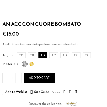
AN ACC CON CUORE BOMBATO
€16.00
Anello in acciaio o acciaio pvd oro con cuore bombato.
taglia
T15
T11
T13
T17
T19
T21
T9
materiale
ADD TO CART
Add to Wishlist
Size Guide
Discover the collection: