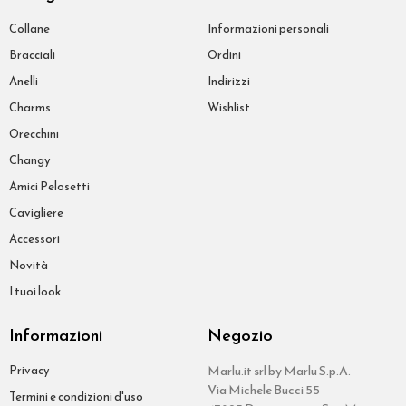
Collane
Informazioni personali
Bracciali
Ordini
Anelli
Indirizzi
Charms
Wishlist
Orecchini
Changy
Amici Pelosetti
Cavigliere
Accessori
Novità
I tuoi look
Informazioni
Negozio
Privacy
Marlu.it srl by Marlu S.p.A.
Via Michele Bucci 55
Termini e condizioni d'uso