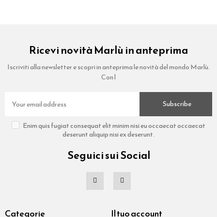
Ricevi novità Marlù in anteprima
Iscriviti alla newsletter e scopri in anteprima le novità del mondo Marlù.
Con l
Subscribe
Enim quis fugiat consequat elit minim nisi eu occaecat occaecat
deserunt aliquip nisi ex deserunt.
Seguici sui Social
Categorie
Il tuo account