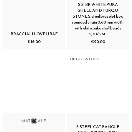
S.S. BR WHITE PUKA
SHELL AND TURQU
STONE S.steel bracelet box
rounded chain 0,60 mm width
with white puka shell beads
BRACCIALI LOVE U BAE
5,30/5,60
€16.00
€20.00
OUT-OF-STOCK
MATERIALE:
S.STEEL CAT BANGLE