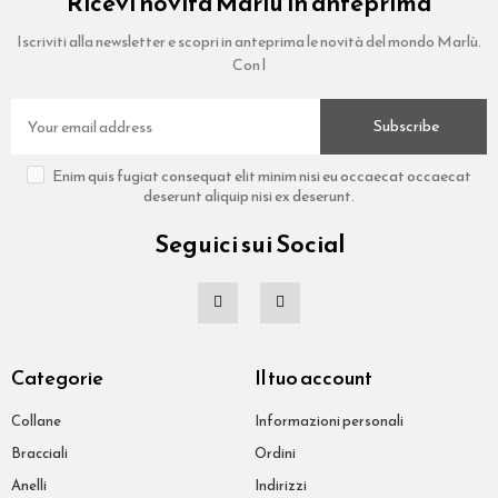
Ricevi novità Marlù in anteprima
Iscriviti alla newsletter e scopri in anteprima le novità del mondo Marlù.
Con l
Subscribe
Enim quis fugiat consequat elit minim nisi eu occaecat occaecat
deserunt aliquip nisi ex deserunt.
Seguici sui Social
Categorie
Il tuo account
Collane
Informazioni personali
Bracciali
Ordini
Anelli
Indirizzi