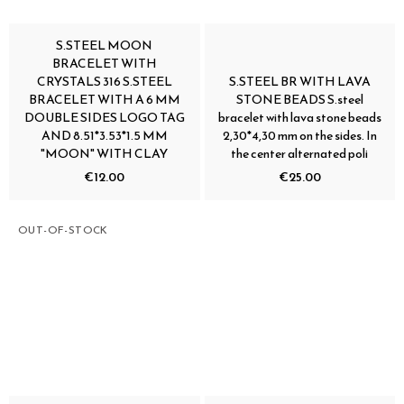
S.STEEL MOON
BRACELET WITH
CRYSTALS 316 S.STEEL
S.STEEL BR WITH LAVA
BRACELET WITH A 6 MM
STONE BEADS S.steel
DOUBLE SIDES LOGO TAG
bracelet with lava stone beads
AND 8.51*3.53*1.5 MM
2,30*4,30 mm on the sides. In
"MOON" WITH CLAY
the center alternated poli
€12.00
€25.00
OUT-OF-STOCK