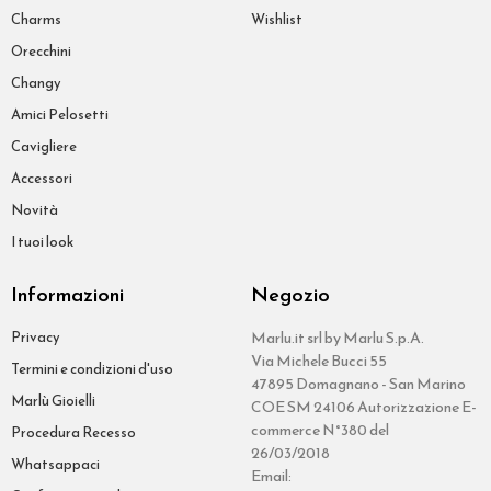
Charms
Wishlist
Orecchini
Changy
Amici Pelosetti
Cavigliere
Accessori
Novità
I tuoi look
Informazioni
Negozio
Privacy
Marlu.it srl by Marlu S.p.A.
Via Michele Bucci 55
Termini e condizioni d'uso
47895 Domagnano - San Marino
Marlù Gioielli
COE SM 24106 Autorizzazione E-
commerce N°380 del
Procedura Recesso
26/03/2018
Whatsappaci
Email: