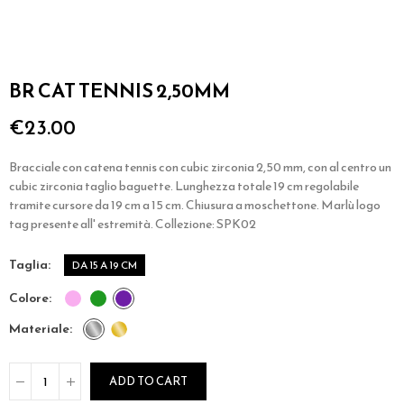
BR CAT TENNIS 2,50MM
€23.00
Bracciale con catena tennis con cubic zirconia 2,50 mm, con al centro un
cubic zirconia taglio baguette. Lunghezza totale 19 cm regolabile
tramite cursore da 19 cm a 15 cm. Chiusura a moschettone. Marlù logo
tag presente all' estremità. Collezione: SPK02
taglia
DA 15 A 19 CM
colore
materiale
ADD TO CART