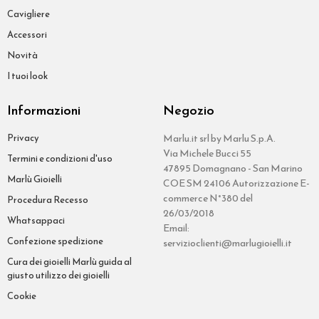
Cavigliere
Accessori
Novità
I tuoi look
Informazioni
Negozio
Privacy
Marlu.it srl by Marlu S.p.A.
Via Michele Bucci 55
Termini e condizioni d'uso
47895 Domagnano - San Marino
Marlù Gioielli
COE SM 24106 Autorizzazione E-
commerce N°380 del
Procedura Recesso
26/03/2018
Whatsappaci
Email:
Confezione spedizione
servizioclienti@marlugioielli.it
Cura dei gioielli Marlù guida al
giusto utilizzo dei gioielli
Cookie