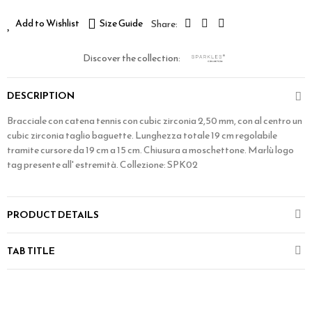
Add to Wishlist
Size Guide
Discover the collection:
DESCRIPTION
Bracciale con catena tennis con cubic zirconia 2,50 mm, con al centro un
cubic zirconia taglio baguette. Lunghezza totale 19 cm regolabile
tramite cursore da 19 cm a 15 cm. Chiusura a moschettone. Marlù logo
tag presente all' estremità. Collezione: SPK02
PRODUCT DETAILS
TAB TITLE