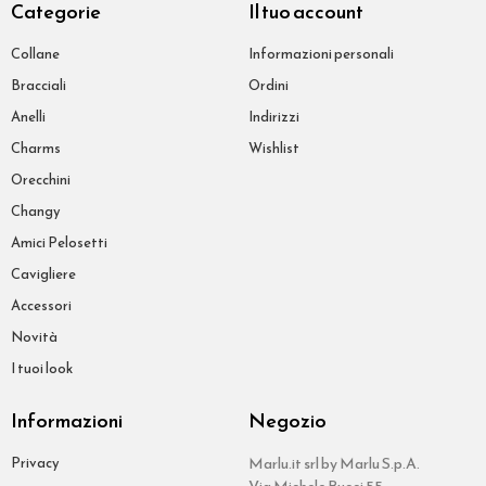
Categorie
Il tuo account
Collane
Informazioni personali
Bracciali
Ordini
Anelli
Indirizzi
Charms
Wishlist
Orecchini
Changy
Amici Pelosetti
Cavigliere
Accessori
Novità
I tuoi look
Informazioni
Negozio
Privacy
Marlu.it srl by Marlu S.p.A.