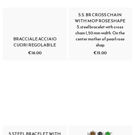
S.S. BR CROSS CHAIN
WITH MOP ROSE SHAPE
S.steel bracelet with cross
chain 1,50 mm width. On the
BRACCIALE ACCIAIO
center mother of pearl rose
CUORI REGOLABILE
shap
€16.00
€15.00
S.STEEL BRACELET WITH
MATERIALE: