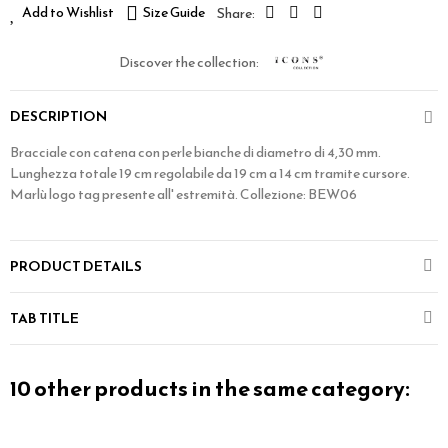
Add to Wishlist
Size Guide
Discover the collection:
DESCRIPTION
Bracciale con catena con perle bianche di diametro di 4,30 mm.
Lunghezza totale 19 cm regolabile da 19 cm a 14 cm tramite cursore.
Marlù logo tag presente all' estremità. Collezione: BEW06
PRODUCT DETAILS
TAB TITLE
10 other products in the same category: