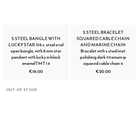
S.STEEL BRACELET
S.STEEL BANGLE WITH
SQUARED CABLE CHAIN
LUCKY STAR 316 s. steel oval
AND MARINE CHAIN
open bangle, with 8 mm star
Bracelet with s.steel mat
pendant with lucky in black
polishing dark titanium ip
enamelTMT 14
squared cable chain 4
€16.00
€20.00
OUT-OF-STOCK