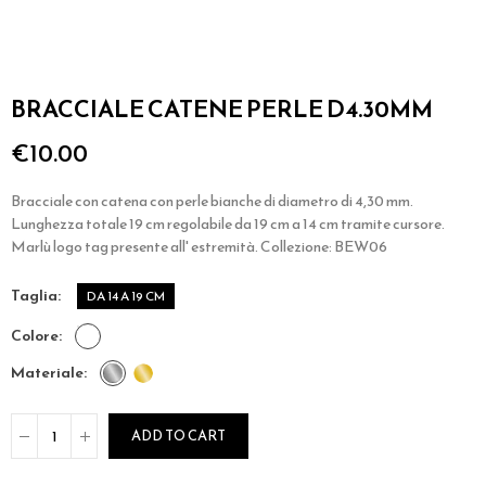
BRACCIALE CATENE PERLE D4.30MM
€10.00
Bracciale con catena con perle bianche di diametro di 4,30 mm.
Lunghezza totale 19 cm regolabile da 19 cm a 14 cm tramite cursore.
Marlù logo tag presente all' estremità. Collezione: BEW06
taglia
DA 14 A 19 CM
colore
materiale
ADD TO CART