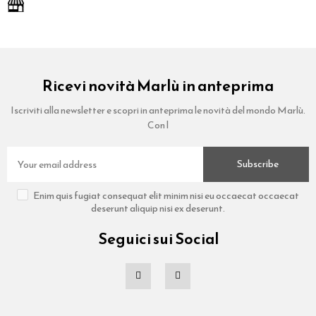
Ricevi novità Marlù in anteprima
Iscriviti alla newsletter e scopri in anteprima le novità del mondo Marlù.
Con l
Subscribe
Enim quis fugiat consequat elit minim nisi eu occaecat occaecat
deserunt aliquip nisi ex deserunt.
Seguici sui Social