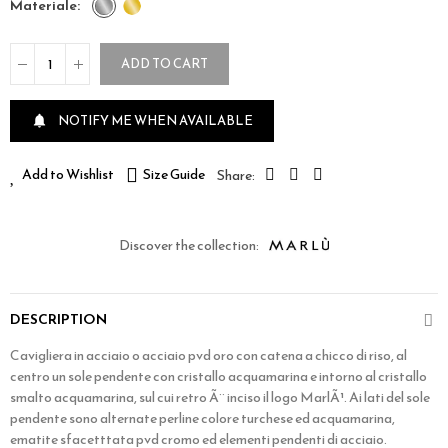
materiale
ADD TO CART
NOTIFY ME WHEN AVAILABLE

Add to Wishlist
Size Guide
Discover the collection:
DESCRIPTION
Cavigliera in acciaio o acciaio pvd oro con catena a chicco di riso, al
centro un sole pendente con cristallo acquamarina e intorno al cristallo
smalto acquamarina, sul cui retro Ã¨ inciso il logo MarlÃ¹. Ai lati del sole
pendente sono alternate perline colore turchese ed acquamarina,
ematite sfacetttata pvd cromo ed elementi pendenti di acciaio.