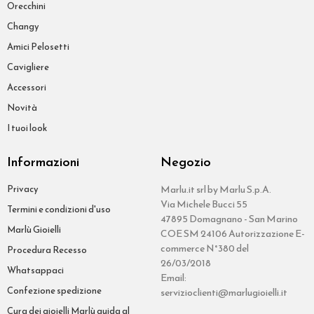
Orecchini
Changy
Amici Pelosetti
Cavigliere
Accessori
Novità
I tuoi look
Informazioni
Negozio
Privacy
Marlu.it srl by Marlu S.p.A.
Via Michele Bucci 55
Termini e condizioni d'uso
47895 Domagnano - San Marino
Marlù Gioielli
COE SM 24106 Autorizzazione E-
commerce N°380 del
Procedura Recesso
26/03/2018
Whatsappaci
Email:
Confezione spedizione
servizioclienti@marlugioielli.it
Cura dei gioielli Marlù guida al