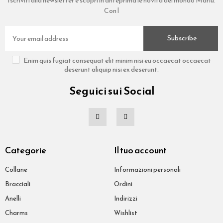
Iscriviti alla newsletter e scopri in anteprima le novità del mondo Marlù.
Con l
Subscribe
Enim quis fugiat consequat elit minim nisi eu occaecat occaecat
deserunt aliquip nisi ex deserunt.
Seguici sui Social
Categorie
Il tuo account
Collane
Informazioni personali
Bracciali
Ordini
Anelli
Indirizzi
Charms
Wishlist