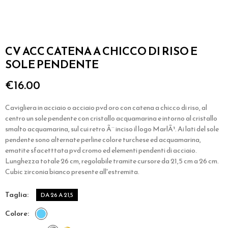
CV ACC CATENA A CHICCO DI RISO E
SOLE PENDENTE
€16.00
Cavigliera in acciaio o acciaio pvd oro con catena a chicco di riso, al
centro un sole pendente con cristallo acquamarina e intorno al cristallo
smalto acquamarina, sul cui retro Ã¨ inciso il logo MarlÃ¹. Ai lati del sole
pendente sono alternate perline colore turchese ed acquamarina,
ematite sfacetttata pvd cromo ed elementi pendenti di acciaio.
Lunghezza totale 26 cm, regolabile tramite cursore da 21,5 cm a 26 cm.
Cubic zirconia bianco presente all'estremita.
taglia
DA 26 A 21,5
colore