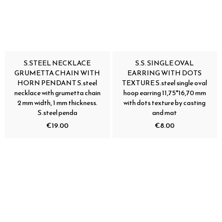
S.STEEL NECKLACE
S.S. SINGLE OVAL
GRUMETTA CHAIN WITH
EARRING WITH DOTS
HORN PENDANT S.steel
TEXTURE S.steel single oval
necklace with grumetta chain
hoop earring 11,75*16,70 mm
2 mm width, 1 mm thickness.
with dots texture by casting
S.steel penda
and mat
€19.00
€8.00