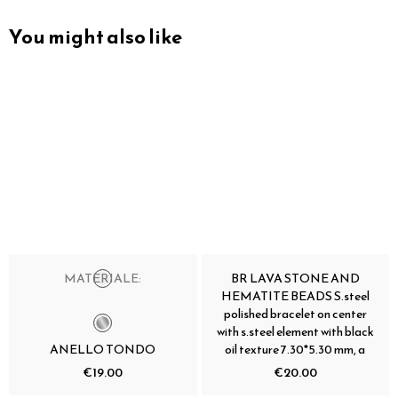
You might also like
MATERIALE:
BR LAVA STONE AND
HEMATITE BEADS S.steel
polished bracelet on center
with s.steel element with black
ANELLO TONDO
oil texture 7.30*5.30 mm, a
€19.00
€20.00