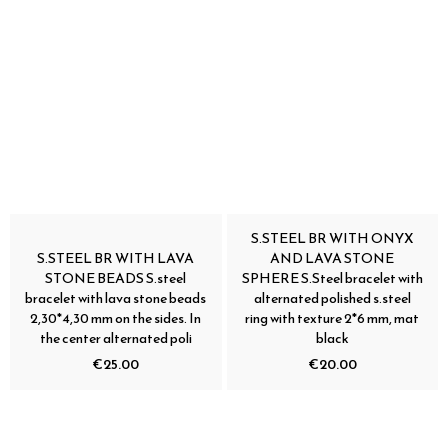
S.STEEL BR WITH ONYX
S.STEEL BR WITH LAVA
AND LAVA STONE
STONE BEADS S.steel
SPHERE S.Steel bracelet with
bracelet with lava stone beads
alternated polished s.steel
2,30*4,30 mm on the sides. In
ring with texture 2*6 mm, mat
the center alternated poli
black
€25.00
€20.00