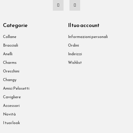
Categorie
Il tuo account
Collane
Informazioni personali
Bracciali
Ordini
Anelli
Indirizzi
Charms
Wishlist
Orecchini
Changy
Amici Pelosetti
Cavigliere
Accessori
Novità
I tuoi look