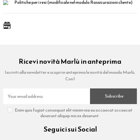
Politiche per i resi
(modificale nel modulo Rassicurazioni cliente)
Ricevi novità Marlù in anteprima
Iscriviti alla newsletter e scopri in anteprima le novità del mondo Marlù.
Con l
Subscribe
Enim quis fugiat consequat elit minim nisi eu occaecat occaecat
deserunt aliquip nisi ex deserunt.
Seguici sui Social