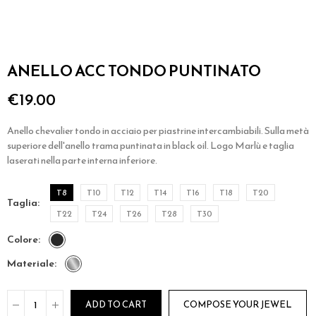
ANELLO ACC TONDO PUNTINATO
€19.00
Anello chevalier tondo in acciaio per piastrine intercambiabili. Sulla metà
superiore dell'anello trama puntinata in black oil. Logo Marlù e taglia
laserati nella parte interna inferiore.
T8
T10
T12
T14
T16
T18
T20
taglia
T22
T24
T26
T28
T30
colore
materiale
ADD TO CART
COMPOSE YOUR JEWEL