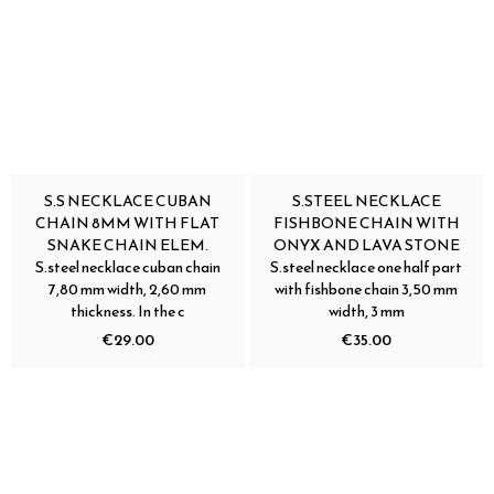
S.S NECKLACE CUBAN
S.STEEL NECKLACE
CHAIN 8MM WITH FLAT
FISHBONE CHAIN WITH
SNAKE CHAIN ELEM.
ONYX AND LAVA STONE
S.steel necklace cuban chain
S.steel necklace one half part
7,80 mm width, 2,60 mm
with fishbone chain 3,50 mm
thickness. In the c
width, 3 mm
€29.00
€35.00