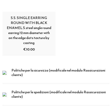
S.S. SINGLE EARRING
ROUND WITH BLACK
ENAMEL S.steel single round
earring 12 mm diameter with
on the edge dots texture by
casting
€10.00
Politiche per la sicurezza
(modificale nel modulo Rassicurazioni
cliente)
Politiche per le spedizioni
(modificale nel modulo Rassicurazioni
cliente)