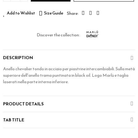
Add to Wishlist
Size Guide
Discover the collection:
DESCRIPTION
Anello chevalier tondo in acciaio per piastrine intercambiabili. Sulla metà
superiore dell'anello trama puntinata in black oil. Logo Marlù e taglia
laserati nella parte interna inferiore.
PRODUCT DETAILS
TAB TITLE