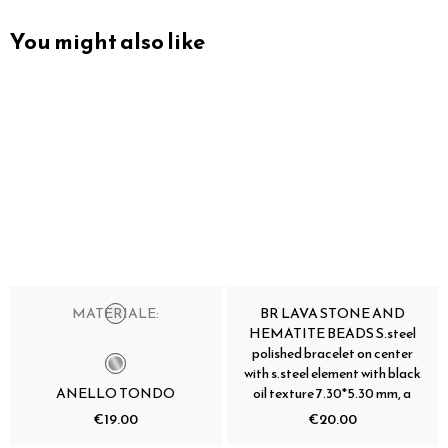
You might also like
MATERIALE:
BR LAVA STONE AND
HEMATITE BEADS S.steel
polished bracelet on center
with s.steel element with black
ANELLO TONDO
oil texture 7.30*5.30 mm, a
€19.00
€20.00