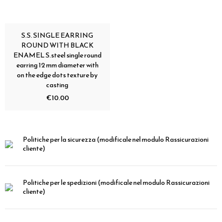
S.S. SINGLE EARRING
ROUND WITH BLACK
ENAMEL S.steel single round
earring 12 mm diameter with
on the edge dots texture by
casting
€10.00
Politiche per la sicurezza
(modificale nel modulo Rassicurazioni
cliente)
Politiche per le spedizioni
(modificale nel modulo Rassicurazioni
cliente)