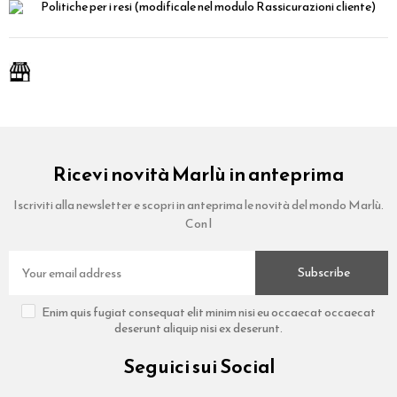
Politiche per i resi
(modificale nel modulo Rassicurazioni cliente)
Ricevi novità Marlù in anteprima
Iscriviti alla newsletter e scopri in anteprima le novità del mondo Marlù.
Con l
Subscribe
Enim quis fugiat consequat elit minim nisi eu occaecat occaecat
deserunt aliquip nisi ex deserunt.
Seguici sui Social