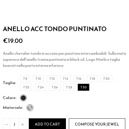
ANELLO ACC TONDO PUNTINATO
€19.00
Anello chevalier tondo in acciaio per piastrine intercambiabili. Sulla metà
superiore dell'anello trama puntinata in black oil. Logo Marlù e taglia
laserati nella parte interna inferiore.
T8
T10
T12
T14
T16
T18
T20
taglia
T22
T24
T26
T28
T30
colore
materiale
ADD TO CART
COMPOSE YOUR JEWEL