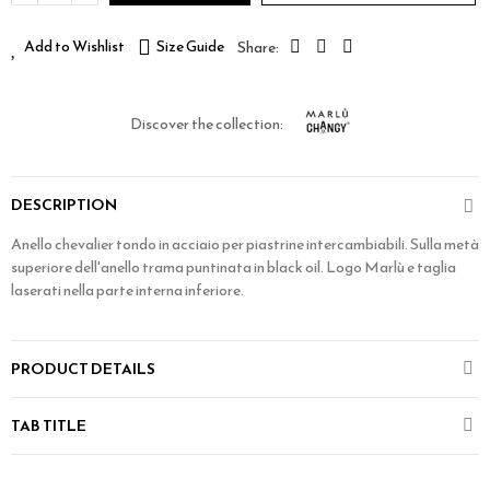
Add to Wishlist
Size Guide
Discover the collection:
DESCRIPTION
Anello chevalier tondo in acciaio per piastrine intercambiabili. Sulla metà
superiore dell'anello trama puntinata in black oil. Logo Marlù e taglia
laserati nella parte interna inferiore.
PRODUCT DETAILS
TAB TITLE