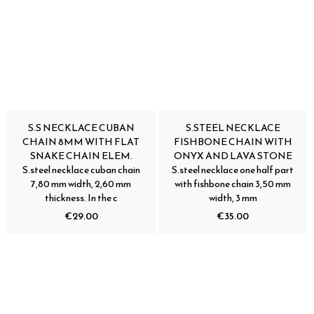
S.S NECKLACE CUBAN
S.STEEL NECKLACE
CHAIN 8MM WITH FLAT
FISHBONE CHAIN WITH
SNAKE CHAIN ELEM.
ONYX AND LAVA STONE
S.steel necklace cuban chain
S.steel necklace one half part
7,80 mm width, 2,60 mm
with fishbone chain 3,50 mm
thickness. In the c
width, 3 mm
€29.00
€35.00