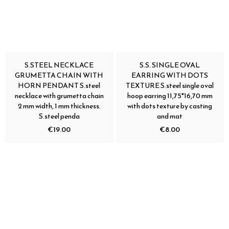
S.STEEL NECKLACE
S.S. SINGLE OVAL
GRUMETTA CHAIN WITH
EARRING WITH DOTS
HORN PENDANT S.steel
TEXTURE S.steel single oval
necklace with grumetta chain
hoop earring 11,75*16,70 mm
2 mm width, 1 mm thickness.
with dots texture by casting
S.steel penda
and mat
€19.00
€8.00