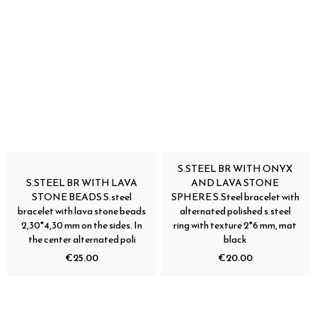
S.STEEL BR WITH ONYX
S.STEEL BR WITH LAVA
AND LAVA STONE
STONE BEADS S.steel
SPHERE S.Steel bracelet with
bracelet with lava stone beads
alternated polished s.steel
2,30*4,30 mm on the sides. In
ring with texture 2*6 mm, mat
the center alternated poli
black
€25.00
€20.00