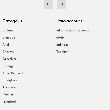
Categorie
Il tuo account
Collane
Informazioni personali
Bracciali
Ordini
Anelli
Indirizzi
Charms
Wishlist
Orecchini
Changy
Amici Pelosetti
Cavigliere
Accessori
Novità
I tuoi look