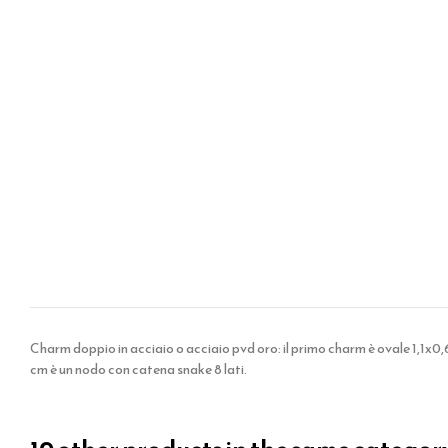
Charm doppio in acciaio o acciaio pvd oro: il primo charm è ovale 1,1x0
cm è un nodo con catena snake 8 lati.