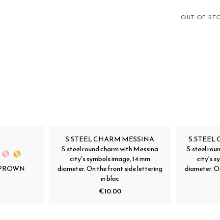
OUT-OF-ST
S.STEEL CHARM MESSINA
S.STEEL
S.steel round charm with Messina
S.steel rou
city's symbols image, 14 mm
city's 
 PROWN
diameter. On the front side lettering
diameter. On
in blac
€10.00