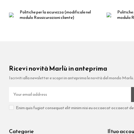
Politiche per la sicurezza
(modificale nel
Politiche 
modulo Rassicurazioni cliente)
modulo Ra
Ricevi novità Marlù in anteprima
Iscriviti alla newsletter e scopri in anteprima le novità del mondo Marlù.
Enim quis fugiat consequat elit minim nisi eu occaecat occaecat dese
Categorie
Il tuo acco