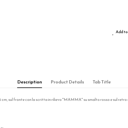
Add to 
Description
Product Details
Tab Title
,6 cm, sul fronte con la scritta in rilievo "MAMMA" su smalto rosso e sul retr