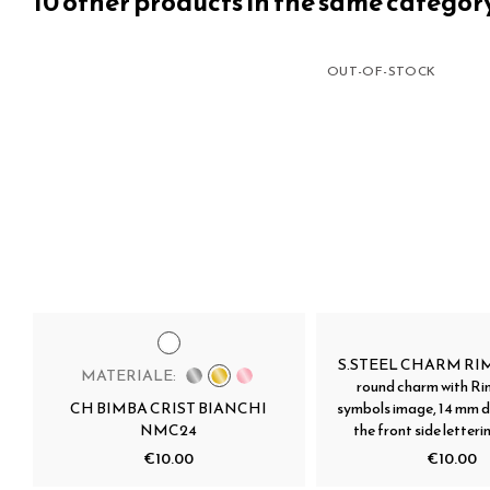
10 other products in the same categor
OUT-OF-STOCK
S.STEEL CHARM RIMI
MATERIALE:
round charm with Rim
CH BIMBA CRIST BIANCHI
symbols image, 14 mm 
NMC24
the front side letteri
€10.00
€10.00