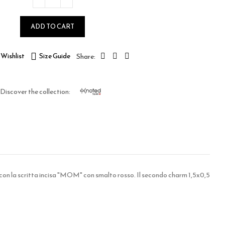
ADD TO CART
Wishlist
Size Guide
Discover the collection:
o con la scritta incisa "MOM" con smalto rosso. Il secondo charm 1,5x0,5