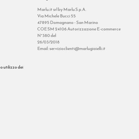
Marlu.it srl by Marlu S.p.A.
Via Michele Bucci 55
47895 Domagnano - San Marino
COE SM 24106 Autorizzazione E-commerce
N°380 del
26/03/2018
Email: servizioclienti@marlugioielli.it
o utilizzo dei