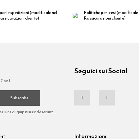
per le spedizioni
(modificale nel
Politiche per i resi
(modificale
ssicurazioni cliente)
Rassicurazioni cliente)
Seguici sui Social
 Con l
Subscribe
runt aliquip nisi ex deserunt.
unt
Informazioni