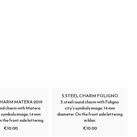
S.STEEL CHARM FOLIGNO
CHARM MATERA 2019
S.steel round charm with Foligno
ound charm with Matera
city's symbols image, 14 mm
s symbols image, 14 mm
diameter. On the front side lettering
 the front side lettering
in blac
€10.00
€10.00