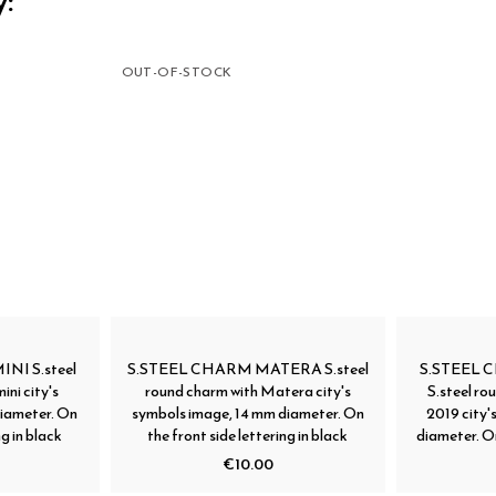
y:
OUT-OF-STOCK
NI S.steel
S.STEEL CHARM MATERA S.steel
S.STEEL 
ini city's
round charm with Matera city's
S.steel r
diameter. On
symbols image, 14 mm diameter. On
2019 city'
ng in black
the front side lettering in black
diameter. On
€10.00