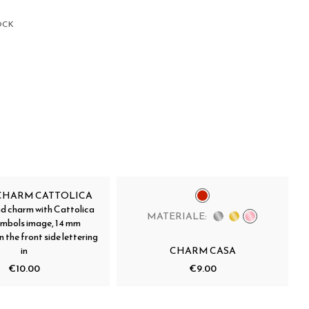
OCK
 CHARM CATTOLICA
nd charm with Cattolica
MATERIALE:
symbols image, 14 mm
 the front side lettering
in
CHARM CASA
€10.00
€9.00