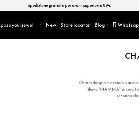
Spedizione gratuita per ordini superiori a 29€
pose your jewel
New
Store locator
Blog
Whatsap
CH
Charm doppio in acciaio o acciaio 
rilievo "MAMMA" su smalto ro
secondo char