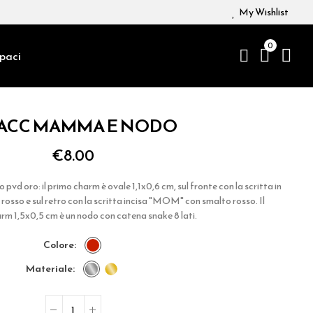
My Wishlist
0
paci
 ACC MAMMA E NODO
€8.00
pvd oro: il primo charm è ovale 1,1x0,6 cm, sul fronte con la scritta in
sso e sul retro con la scritta incisa "MOM" con smalto rosso. Il
m 1,5x0,5 cm è un nodo con catena snake 8 lati.
colore
materiale