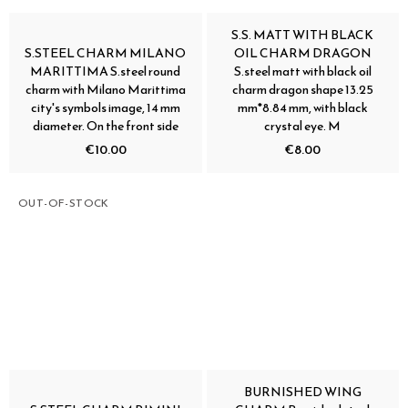
S.S. MATT WITH BLACK
S.STEEL CHARM MILANO
OIL CHARM DRAGON
MARITTIMA S.steel round
S.steel matt with black oil
charm with Milano Marittima
charm dragon shape 13.25
city's symbols image, 14 mm
mm*8.84 mm, with black
diameter. On the front side
crystal eye. M
€10.00
€8.00
OUT-OF-STOCK
BURNISHED WING