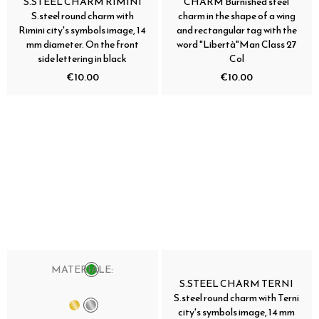
S.STEEL CHARM RIMINI
CHARM Burnished steel
S.steel round charm with
charm in the shape of a wing
Rimini city's symbols image, 14
and rectangular tag with the
mm diameter. On the front
word "Libertà"Man Class 27
side lettering in black
Col
€10.00
€10.00
MATERIALE:
S.STEEL CHARM TERNI
S.steel round charm with Terni
city's symbols image, 14 mm