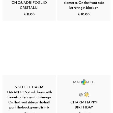
CH QUADRIFOGLIO
diameter. On the front side
CRISTALLI
lettering in black en
€11.00
€10.00
MATERIALE:
S.STEEL CHARM
TARANTO S.steel charm with
Taranto city's symbols image.
On the front side on the half
CHARM HAPPY
part the background is in b
BIRTHDAY