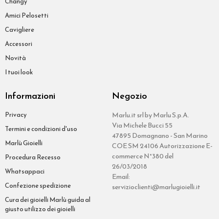
Changy
Amici Pelosetti
Cavigliere
Accessori
Novità
I tuoi look
Informazioni
Negozio
Privacy
Marlu.it srl by Marlu S.p.A.
Via Michele Bucci 55
Termini e condizioni d'uso
47895 Domagnano - San Marino
Marlù Gioielli
COE SM 24106 Autorizzazione E-
commerce N°380 del
Procedura Recesso
26/03/2018
Whatsappaci
Email:
Confezione spedizione
servizioclienti@marlugioielli.it
Cura dei gioielli Marlù guida al
giusto utilizzo dei gioielli