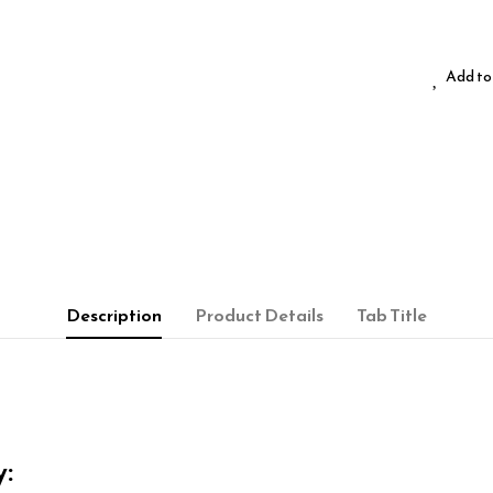
Add to 
Description
Product Details
Tab Title
y: