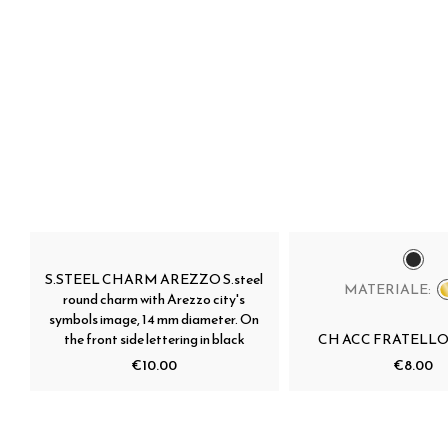
S.STEEL CHARM AREZZO S.steel
MATERIALE:
round charm with Arezzo city's
symbols image, 14 mm diameter. On
the front side lettering in black
CH ACC FRATELLO
€10.00
€8.00