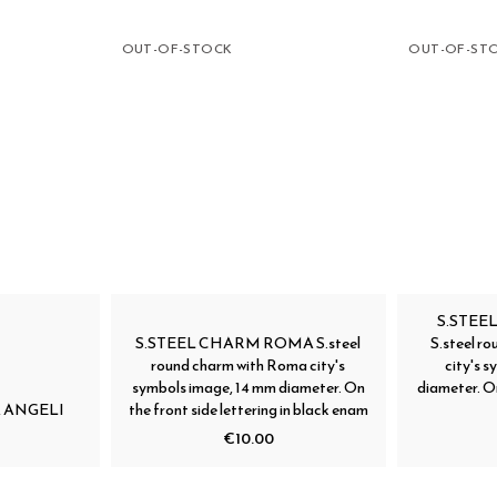
OUT-OF-STOCK
OUT-OF-ST
S.STEE
S.STEEL CHARM ROMA S.steel
S.steel r
round charm with Roma city's
city's 
symbols image, 14 mm diameter. On
diameter. On
 ANGELI
the front side lettering in black enam
€10.00