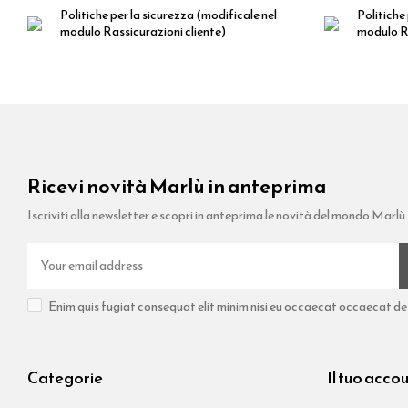
Politiche per la sicurezza
(modificale nel
Politiche 
modulo Rassicurazioni cliente)
modulo Ra
Ricevi novità Marlù in anteprima
Iscriviti alla newsletter e scopri in anteprima le novità del mondo Marlù.
Enim quis fugiat consequat elit minim nisi eu occaecat occaecat dese
Categorie
Il tuo acco