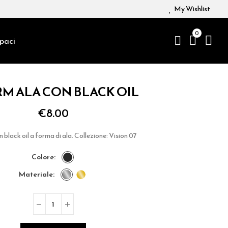
My Wishlist
0
paci
M ALA CON BLACK OIL
€8.00
black oil a forma di ala. Collezione: Vision 07
colore
materiale