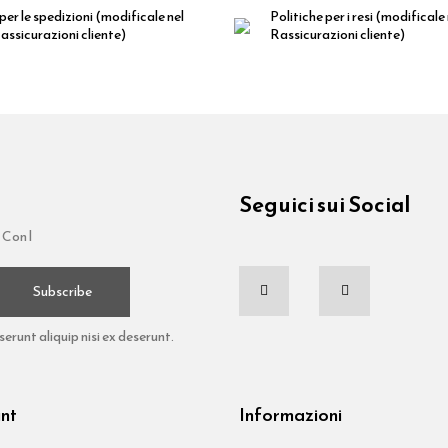
per le spedizioni
(modificale nel
Politiche per i resi
(modificale
ssicurazioni cliente)
Rassicurazioni cliente)
Seguici sui Social
 Con l
Subscribe
runt aliquip nisi ex deserunt.
unt
Informazioni