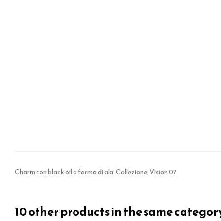
Charm con black oil a forma di ala. Collezione: Vision 07
10 other products in the same categor