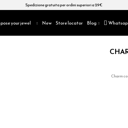
Spedizione gratuita per ordini superiori a 29€
pose your jewel
New
Store locator
Blog
Whatsap
CHAR
Charm con 