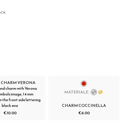
OCK
L CHARM VERONA
ound charm with Verona
MATERIALE:
symbols image, 14 mm
 the front side lettering
black ena
CHARM COCCINELLA
€10.00
€6.00