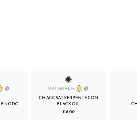
MATERIALE:
CH ACC SAT SERPENTE CON
 E NODO
BLACK OIL
C
€8.00