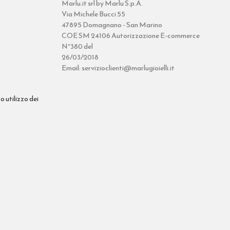
Marlu.it srl by Marlu S.p.A.
Via Michele Bucci 55
47895 Domagnano - San Marino
COE SM 24106 Autorizzazione E-commerce
N°380 del
26/03/2018
Email: servizioclienti@marlugioielli.it
o utilizzo dei