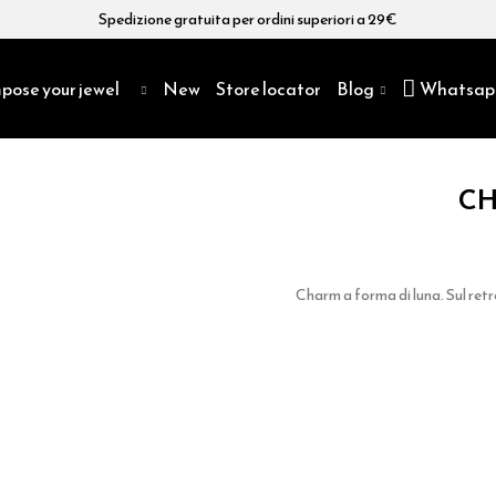
Spedizione gratuita per ordini superiori a 29€
pose your jewel
New
Store locator
Blog
Whatsap
CH
Charm a forma di luna. Sul retr