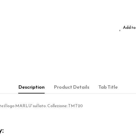
Add to 
Description
Product Details
Tab Title
ente il logo MARLU' sul lato. Collezione: TMT20
y: