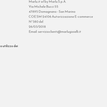
Marlu.it srl by Marlu S.p.A.
Via Michele Bucci 55
47895 Domagnano - San Marino
COE SM 24106 Autorizzazione E-commerce
N°380 del
26/03/2018
Email: servizioclienti@marlugioielli.it
o utilizzo dei