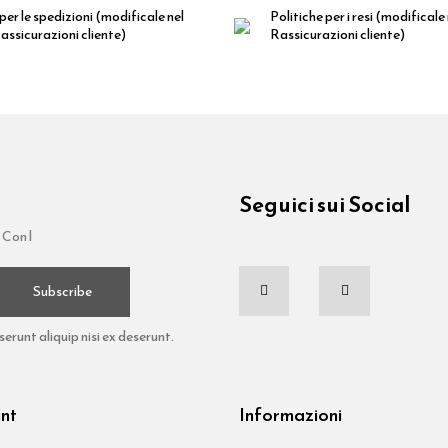
per le spedizioni
(modificale nel
Politiche per i resi
(modificale
ssicurazioni cliente)
Rassicurazioni cliente)
Seguici sui Social
 Con l
Subscribe
runt aliquip nisi ex deserunt.
unt
Informazioni