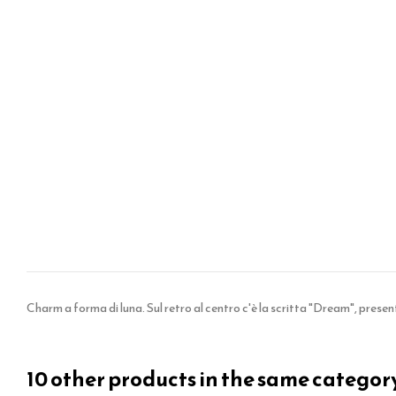
Charm a forma di luna. Sul retro al centro c'è la scritta "Dream", pres
10 other products in the same categor