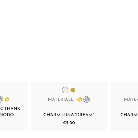
MATERIALE:
MATER
CC THANK
E NODO
CHARM LUNA "DREAM"
CHARM 
€5.00