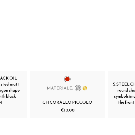
LACK OIL
teel matt
S.STEEL C
MATERIALE:
ragon shape
round cha
ith black
symbols ima
 M
CH CORALLO PICCOLO
the front 
€10.00