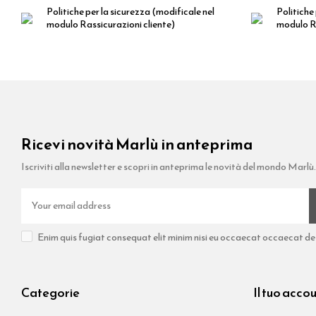
Politiche per la sicurezza
(modificale nel
Politiche 
modulo Rassicurazioni cliente)
modulo Ra
Ricevi novità Marlù in anteprima
Iscriviti alla newsletter e scopri in anteprima le novità del mondo Marlù.
Enim quis fugiat consequat elit minim nisi eu occaecat occaecat dese
Categorie
Il tuo acco