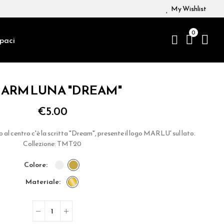
My Wishlist
0
paci
ARM LUNA "DREAM"
€5.00
o al centro c'è la scritta "Dream", presente il logo MARLU' sul lato.
Collezione: TMT20
colore
materiale