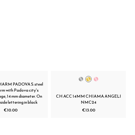
HARM PADOVA S.steel
rm with Padova city's
ge, 14 mm diameter. On
CH ACC 14MM CHIAMA ANGELI
side lettering in black
NMC24
€10.00
€13.00