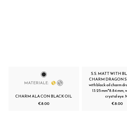
S.S. MATT WITH B
CHARM DRAGON S.s
MATERIALE:
with black oil charm d
13.25 mm*8.84 mm, w
CHARM ALA CON BLACK OIL
crystal eye.
€8.00
€8.00