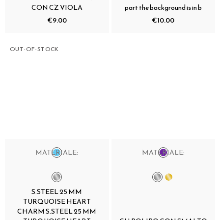
CON CZ VIOLA
part the background is in b
€9.00
€10.00
OUT-OF-STOCK
MATERIALE:
MATERIALE:
S.STEEL 25 MM
TURQUOISE HEART
CHARM S.STEEL 25 MM