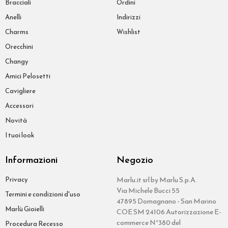
Bracciali
Ordini
Anelli
Indirizzi
Charms
Wishlist
Orecchini
Changy
Amici Pelosetti
Cavigliere
Accessori
Novità
I tuoi look
Informazioni
Negozio
Privacy
Marlu.it srl by Marlu S.p.A.
Via Michele Bucci 55
Termini e condizioni d'uso
47895 Domagnano - San Marino
Marlù Gioielli
COE SM 24106 Autorizzazione E-
commerce N°380 del
Procedura Recesso