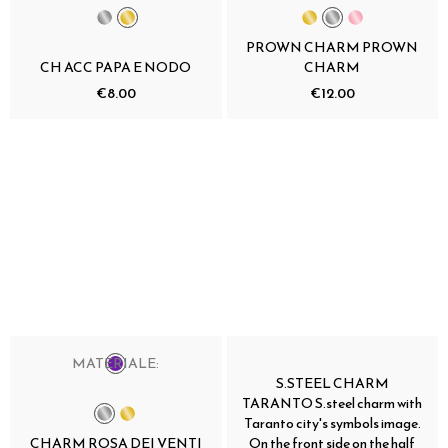
PROWN CHARM PROWN
CH ACC PAPA E NODO
CHARM
€8.00
€12.00
MATERIALE:
S.STEEL CHARM
TARANTO S.steel charm with
Taranto city's symbols image.
CHARM ROSA DEI VENTI
On the front side on the half