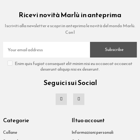
Ricevi novità Marlù in anteprima
Iscriviti alla newsletter e scopri in anteprima le novità del mondo Marlù.
Con l
Subscribe
Enim quis fugiat consequat elit minim nisi eu occaecat occaecat
deserunt aliquip nisi ex deserunt.
Seguici sui Social
Categorie
Il tuo account
Collane
Informazioni personali