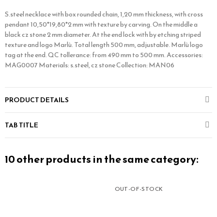
S.steel necklace with box rounded chain, 1,20 mm thickness, with cross
pendant 10,50*19,80*2 mm with texture by carving. On the middle a
black cz stone 2 mm diameter. At the end lock with by etching striped
texture and logo Marlù. Total length 500 mm, adjustable. Marlù logo
tag at the end. QC tollerance: from 490 mm to 500 mm. Accessories:
MAG0007 Materials: s.steel, cz stone Collection: MAN06
PRODUCT DETAILS
TAB TITLE
10 other products in the same category:
OUT-OF-STOCK