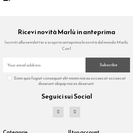
Ricevi novità Marlù in anteprima
Iscriviti alla newsletter e scopri in anteprima le novità del mondo Marlù.
Con l
Subscribe
Enim quis fugiat consequat elit minim nisi eu occaecat occaecat
deserunt aliquip nisi ex deserunt.
Seguici sui Social
Categorie
Il tuo account