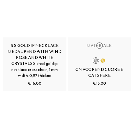
S.S.GOLD IP NECKLACE
MATERIALE:
MEDAL PEND WITH WIND
ROSE AND WHITE
CRYSTALS S.steel gold ip
necklace cross chain, 1 mm
CN ACC PEND CUORE E
width, 0,27 thickne
CAT SFERE
€16.00
€13.00