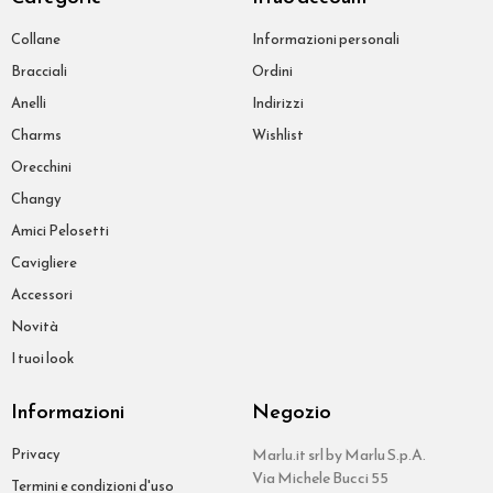
Collane
Informazioni personali
Bracciali
Ordini
Anelli
Indirizzi
Charms
Wishlist
Orecchini
Changy
Amici Pelosetti
Cavigliere
Accessori
Novità
I tuoi look
Informazioni
Negozio
Privacy
Marlu.it srl by Marlu S.p.A.
Via Michele Bucci 55
Termini e condizioni d'uso