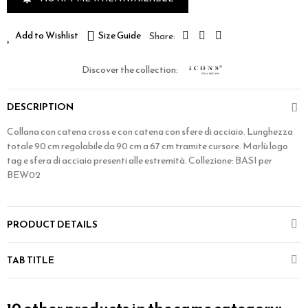
Add to Wishlist
Size Guide
Discover the collection:
DESCRIPTION
Collana con catena cross e con catena con sfere di acciaio. Lunghezza
totale 90 cm regolabile da 90 cm a 67 cm tramite cursore. Marlù logo
tag e sfera di acciaio presenti alle estremità. Collezione: BASI per
BEW02
PRODUCT DETAILS
TAB TITLE