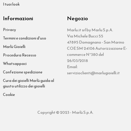
I tuoi look
Informazioni
Negozio
Privacy
Marlu.it srl by Marlu S.p.A.
Via Michele Bucci 55
Termini e condizioni d'uso
47895 Domagnano - San Marino
Marlù Gioielli
COE SM 24106 Autorizzazione E-
commerce N°380 del
Procedura Recesso
26/03/2018
Whatsappaci
Email:
Confezione spedizione
servizioclienti@marlugioielli.it
Cura dei gioielli Marlù guida al
giusto utilizzo dei gioielli
Cookie
Copyright © 2023 - Marlù S.p.A.