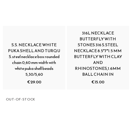
316L NECKLACE
BUTTERFLY WITH
S.S. NECKLACE WHITE
STONES 316 S.STEEL
PUKA SHELL AND TURQU
NECKLACE 8.5*7*1.5 MM
S.steel necklace box rounded
BUTTERFLY WITH CLAY
chain 0,60 mm width with
AND
white puka shell beads
RHINOSTONES,1.6MM
5,30/5,60
BALL CHAIN IN
€29.00
€15.00
OUT-OF-STOCK