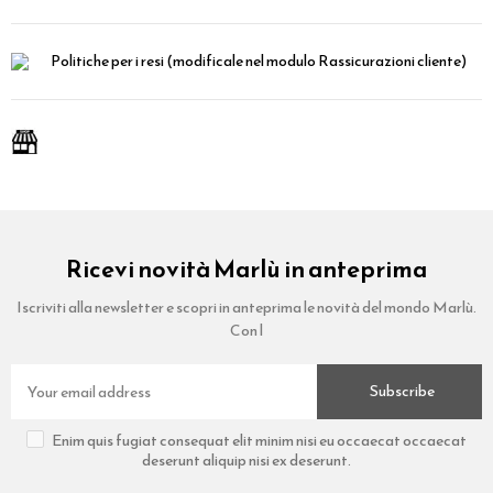
Politiche per i resi
(modificale nel modulo Rassicurazioni cliente)
Ricevi novità Marlù in anteprima
Iscriviti alla newsletter e scopri in anteprima le novità del mondo Marlù.
Con l
Subscribe
Enim quis fugiat consequat elit minim nisi eu occaecat occaecat
deserunt aliquip nisi ex deserunt.