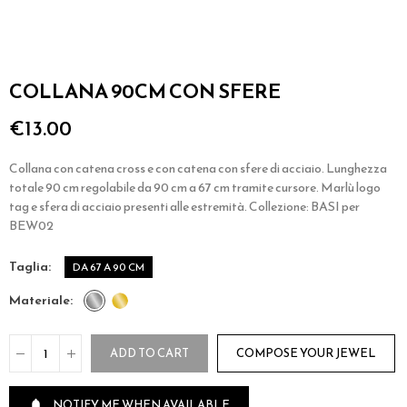
COLLANA 90CM CON SFERE
€13.00
Collana con catena cross e con catena con sfere di acciaio. Lunghezza
totale 90 cm regolabile da 90 cm a 67 cm tramite cursore. Marlù logo
tag e sfera di acciaio presenti alle estremità. Collezione: BASI per
BEW02
taglia
DA 67 A 90 CM
materiale
ADD TO CART
COMPOSE YOUR JEWEL
NOTIFY ME WHEN AVAILABLE
