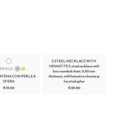
S.STEEL NECKLACE WITH
HEMATITE S.steel necklace with
ERIALE:
box rounded chain, 0,80 mm
ATENA CON PERLE A
thickness, with hematite chrome ip
SFERA
faceted spher
€19.00
€29.00