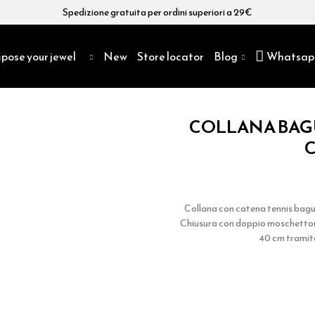
Spedizione gratuita per ordini superiori a 29€
pose your jewel
New
Store locator
Blog
Whatsap
COLLANA BAG
Collana con catena tennis bagu
Chiusura con doppio moschettone
40 cm tramit