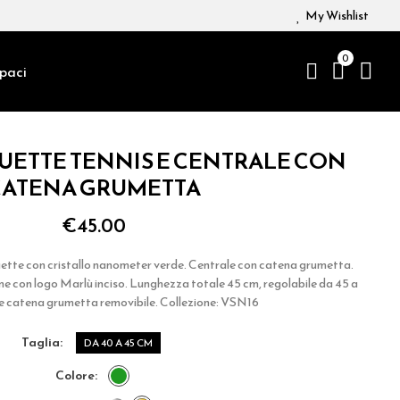
My Wishlist
0
paci
UETTE TENNIS E CENTRALE CON
CATENA GRUMETTA
€45.00
ette con cristallo nanometer verde. Centrale con catena grumetta.
 con logo Marlù inciso. Lunghezza totale 45 cm, regolabile da 45 a
e catena grumetta removibile. Collezione: VSN16
taglia
DA 40 A 45 CM
colore