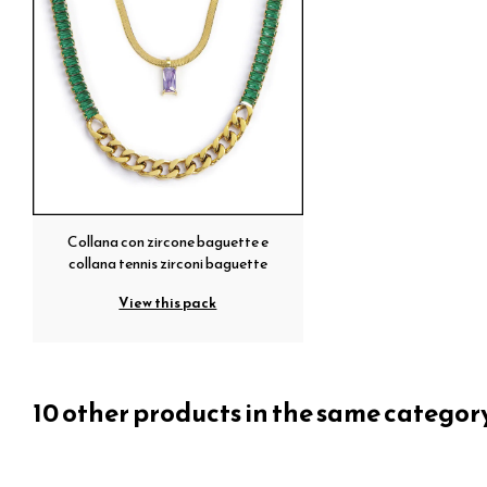
Collana con zircone baguette e
collana tennis zirconi baguette
View this pack
10 other products in the same categor