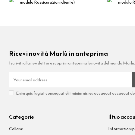
modulo Rassicurazioni cliente)
modulo Ra
Ricevi novità Marlù in anteprima
Iscriviti alla newsletter e scopri in anteprima le novità del mondo Marlù.
Enim quis fugiat consequat elit minim nisi eu occaecat occaecat dese
Categorie
Il tuo acco
Collane
Informazioni p