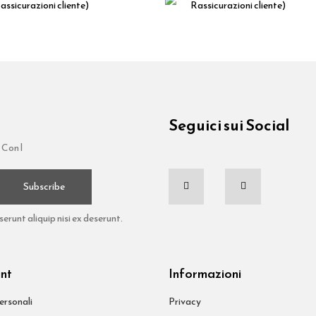
ssicurazioni cliente)
Rassicurazioni cliente)
Seguici sui Social
 Con l
Subscribe
runt aliquip nisi ex deserunt.
unt
Informazioni
ersonali
Privacy