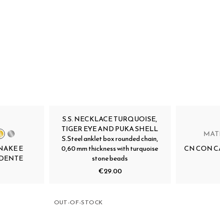
S.S. NECKLACE TURQUOISE,
TIGER EYE AND PUKA SHELL
MAT
S.Steel anklet box rounded chain,
NAKE E
0,60 mm thickness with turquoise
CN CON C
NDENTE
stone beads
€29.00
OUT-OF-STOCK