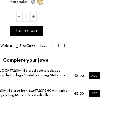
materiale
ADD TO CART
Wishlist
Size Guide
Complete your jewel
CK 17,20MM S.steel gold ip lock, size
 on the top logo Marlù by etching.Materials:
€5.00
ADD
MM S.steel lock, size 17,20*6,60 mm, with on
€5.00
ADD
y etching.Materials: s.steelCollection: