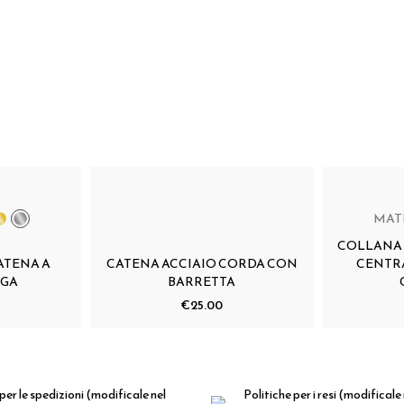
MAT
COLLANA 
ATENA A
CATENA ACCIAIO CORDA CON
CENTR
RGA
BARRETTA
€25.00
per le spedizioni
(modificale nel
Politiche per i resi
(modificale