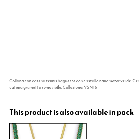
Collana con catena tennis baguette con cristallo nanometer verde. Ce
catena grumetta removibile. Collezione: VSN16
This product is also available in pack