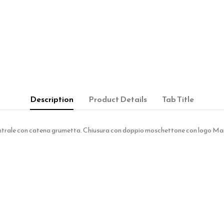
Description
Product Details
Tab Title
ntrale con catena grumetta. Chiusura con doppio moschettone con logo Marl