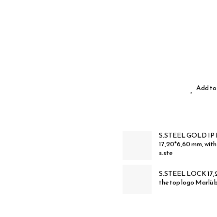
Add to 
S.STEEL GOLD IP LO
17,20*6,60 mm, with
s.ste
S.STEEL LOCK 17,20
the top logo Marlù b