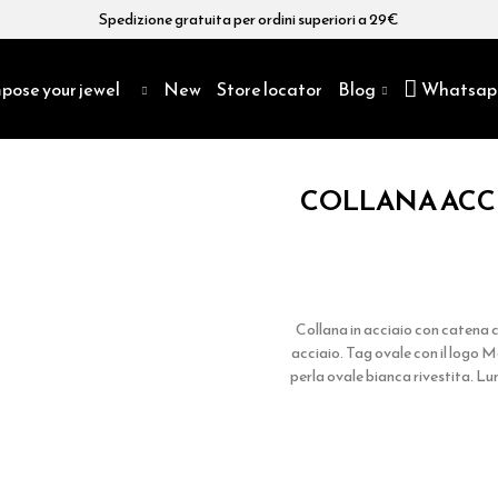
Spedizione gratuita per ordini superiori a 29€
pose your jewel
New
Store locator
Blog
Whatsap
COLLANA ACC
Collana in acciaio con catena cr
acciaio. Tag ovale con il logo M
perla ovale bianca rivestita. Lu