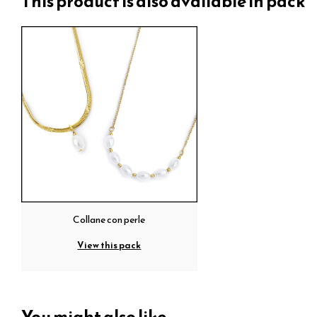
This product is also available in pack
Collane con perle
View this pack
You might also like