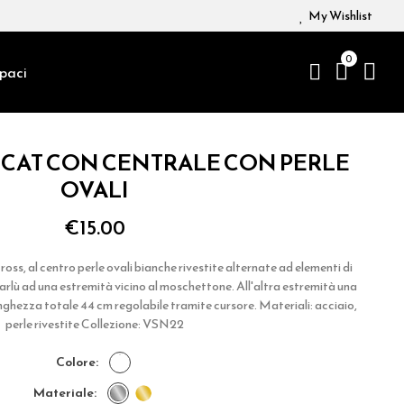
My Wishlist
0
paci
 CAT CON CENTRALE CON PERLE
OVALI
€15.00
oss, al centro perle ovali bianche rivestite alternate ad elementi di
arlù ad una estremità vicino al moschettone. All'altra estremità una
nghezza totale 44 cm regolabile tramite cursore. Materiali: acciaio,
perle rivestite Collezione: VSN22
colore
materiale