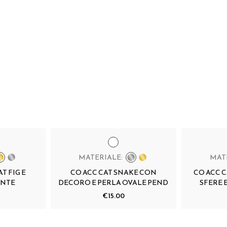
MATERIALE:
MAT
T FIG E
CO ACC CAT SNAKE CON
CO ACC 
ENTE
DECORO E PERLA OVALE PEND
SFERE E
€15.00