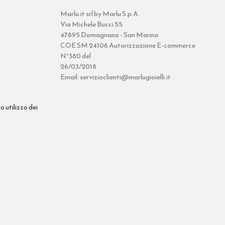
Marlu.it srl by Marlu S.p.A.
Via Michele Bucci 55
47895 Domagnano - San Marino
COE SM 24106 Autorizzazione E-commerce
N°380 del
26/03/2018
Email: servizioclienti@marlugioielli.it
o utilizzo dei