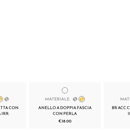
MATERIALE:
MAT
ETTA CON
ANELLO A DOPPIA FASCIA
BR ACC 
 IRR.
CON PERLA
I
€18.00