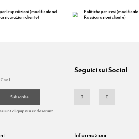
per le spedizioni
(modificale nel
Politiche per i resi
(modificale
ssicurazioni cliente)
Rassicurazioni cliente)
Seguici sui Social
 Con l
Subscribe
runt aliquip nisi ex deserunt.
unt
Informazioni