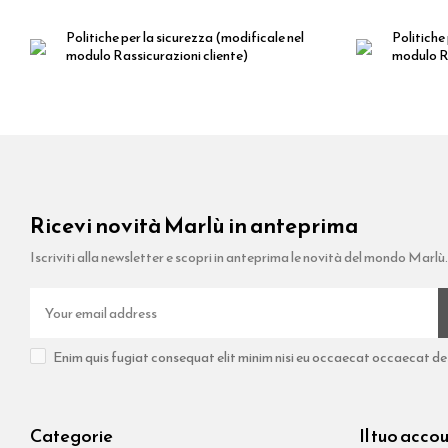
Politiche per la sicurezza
(modificale nel
Politiche 
modulo Rassicurazioni cliente)
modulo Ra
Ricevi novità Marlù in anteprima
Iscriviti alla newsletter e scopri in anteprima le novità del mondo Marlù.
Enim quis fugiat consequat elit minim nisi eu occaecat occaecat dese
Categorie
Il tuo acco