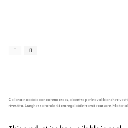
Collana in acciaio con catena cross, al centro perle ovali bianche rives
rivestita. Lunghezza totale 44 cm regolabile tramite cursore. Materiali