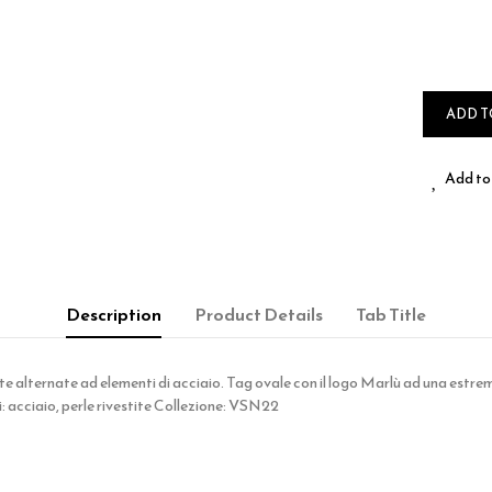
ADD T
Add to 
Description
Product Details
Tab Title
tite alternate ad elementi di acciaio. Tag ovale con il logo Marlù ad una estr
: acciaio, perle rivestite Collezione: VSN22