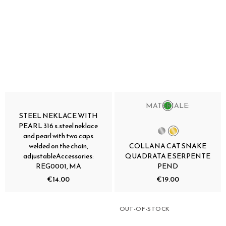
MATERIALE:
STEEL NEKLACE WITH
PEARL 316 s.steel neklace
and pearl with two caps
welded on the chain,
COLLANA CAT SNAKE
adjustableAccessories:
QUADRATA E SERPENTE
REG0001, MA
PEND
€14.00
€19.00
OUT-OF-STOCK