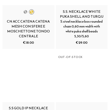
S.S. NECKLACE WHITE
PUKA SHELL AND TURQU
CN ACC CATENA CATENA
S.steel necklace box rounded
MESH CON SFERE E
chain 0,60 mm width with
MOSCHETTONE TONDO
white puka shell beads
CENTRALE
5,30/5,60
€18.00
€29.00
OUT-OF-STOCK
S.S GOLD IP NECKLACE