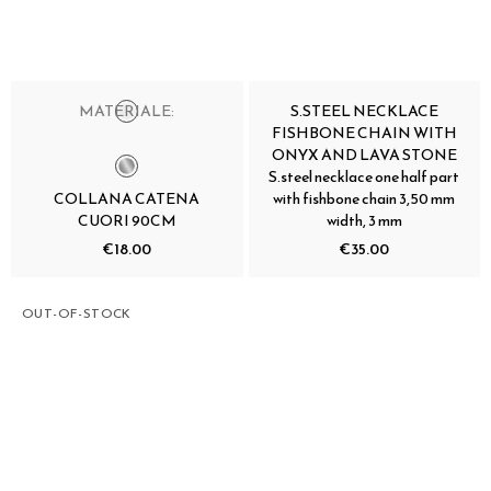
MATERIALE:
S.STEEL NECKLACE
FISHBONE CHAIN WITH
ONYX AND LAVA STONE
S.steel necklace one half part
COLLANA CATENA
with fishbone chain 3,50 mm
CUORI 90CM
width, 3 mm
€18.00
€35.00
OUT-OF-STOCK