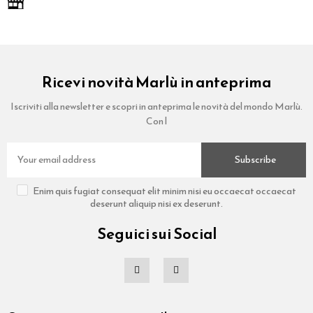
Ricevi novità Marlù in anteprima
Iscriviti alla newsletter e scopri in anteprima le novità del mondo Marlù.
Con l
Subscribe
Enim quis fugiat consequat elit minim nisi eu occaecat occaecat
deserunt aliquip nisi ex deserunt.
Seguici sui Social