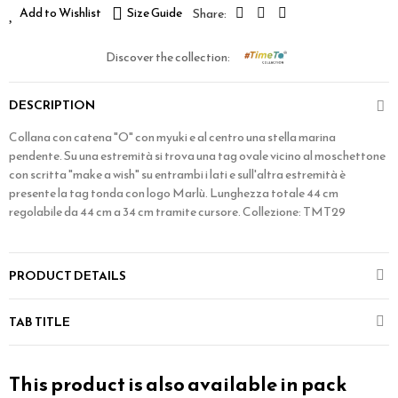
Add to Wishlist
Size Guide
Discover the collection:
DESCRIPTION
Collana con catena "O" con myuki e al centro una stella marina
pendente. Su una estremità si trova una tag ovale vicino al moschettone
con scritta "make a wish" su entrambi i lati e sull'altra estremità è
presente la tag tonda con logo Marlù. Lunghezza totale 44 cm
regolabile da 44 cm a 34 cm tramite cursore. Collezione: TMT29
PRODUCT DETAILS
TAB TITLE
This product is also available in pack