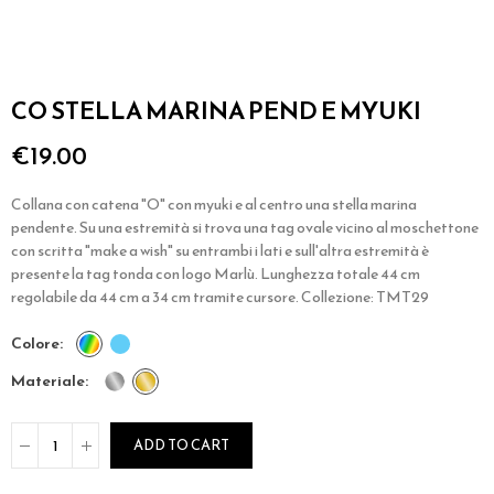
CO STELLA MARINA PEND E MYUKI
€19.00
Collana con catena "O" con myuki e al centro una stella marina
pendente. Su una estremità si trova una tag ovale vicino al moschettone
con scritta "make a wish" su entrambi i lati e sull'altra estremità è
presente la tag tonda con logo Marlù. Lunghezza totale 44 cm
regolabile da 44 cm a 34 cm tramite cursore. Collezione: TMT29
colore
materiale
ADD TO CART