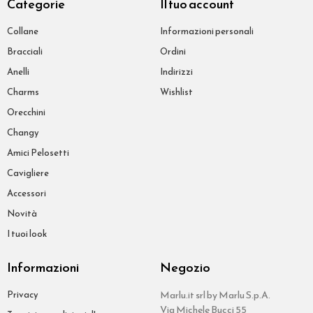
Categorie
Il tuo account
Collane
Informazioni personali
Bracciali
Ordini
Anelli
Indirizzi
Charms
Wishlist
Orecchini
Changy
Amici Pelosetti
Cavigliere
Accessori
Novità
I tuoi look
Informazioni
Negozio
Privacy
Marlu.it srl by Marlu S.p.A.
Via Michele Bucci 55