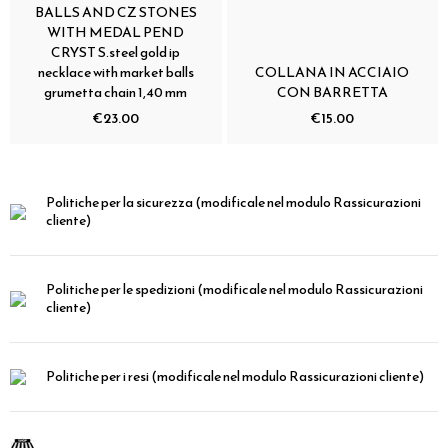
BALLS AND CZ STONES
WITH MEDAL PEND
CRYST S.steel gold ip
necklace with market balls
COLLANA IN ACCIAIO
grumetta chain 1,40 mm
CON BARRETTA
€23.00
€15.00
Politiche per la sicurezza
(modificale nel modulo Rassicurazioni
cliente)
Politiche per le spedizioni
(modificale nel modulo Rassicurazioni
cliente)
Politiche per i resi
(modificale nel modulo Rassicurazioni cliente)