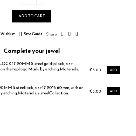
ADD TO CART
Wishlist
Size Guide
Complete your jewel
CK 17,20MM S.steel gold ip lock, size
 on the top logo Marlù by etching.Materials:
€5.00
ADD
MM S.steel lock, size 17,20*6,60 mm, with on
€5.00
ADD
y etching.Materials: s.steelCollection: