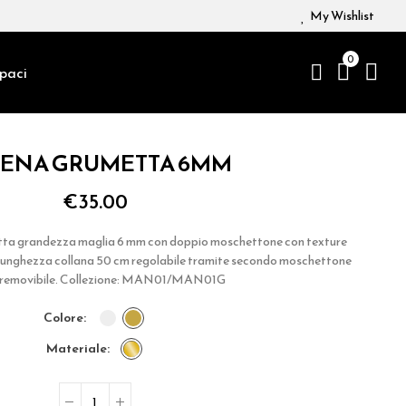
My Wishlist
0
paci
TENA GRUMETTA 6MM
€35.00
tta grandezza maglia 6 mm con doppio moschettone con texture
 Lunghezza collana 50 cm regolabile tramite secondo moschettone
 removibile. Collezione: MAN01/MAN01G
colore
materiale