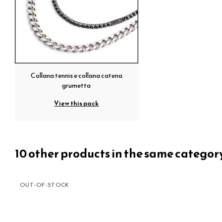
Collana tennis e collana catena
grumetta
View this pack
10 other products in the same categor
OUT-OF-STOCK