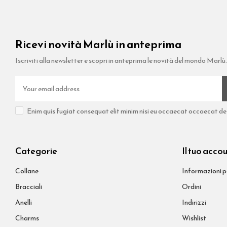
Ricevi novità Marlù in anteprima
Iscriviti alla newsletter e scopri in anteprima le novità del mondo Marlù.
Enim quis fugiat consequat elit minim nisi eu occaecat occaecat dese
Categorie
Il tuo acco
Collane
Informazioni p
Bracciali
Ordini
Anelli
Indirizzi
Charms
Wishlist