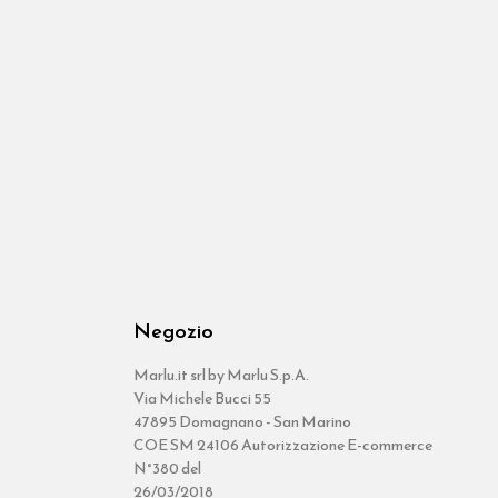
Negozio
Marlu.it srl by Marlu S.p.A.
Via Michele Bucci 55
47895 Domagnano - San Marino
COE SM 24106 Autorizzazione E-commerce
N°380 del
26/03/2018