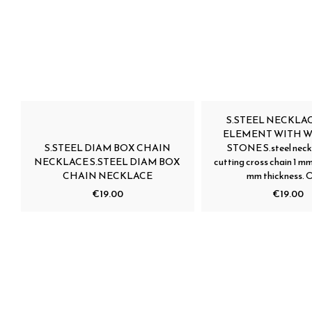
S.STEEL NECKLA
ELEMENT WITH W
S.STEEL DIAM BOX CHAIN
STONE S.steel neck
NECKLACE S.STEEL DIAM BOX
cutting cross chain 1 m
CHAIN NECKLACE
mm thickness. O
€19.00
€19.00