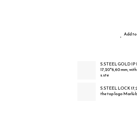
Add to 
S.STEEL GOLD IP LO
17,20*6,60 mm, with
s.ste
S.STEEL LOCK 17,20
the top logo Marlù b