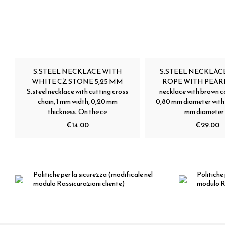
S.STEEL NECKLACE WITH
S.STEEL NECKLAC
WHITE CZ STONE 5,25 MM
ROPE WITH PEARLS
S.steel necklace with cutting cross
necklace with brown c
chain, 1 mm width, 0,20 mm
0,80 mm diameter with 
thickness. On the ce
mm diameter.
€14.00
€29.00
Politiche per la sicurezza
(modificale nel
Politiche 
modulo Rassicurazioni cliente)
modulo Ra