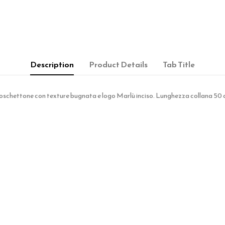
Description
Product Details
Tab Title
chettone con texture bugnata e logo Marlù inciso. Lunghezza collana 50 