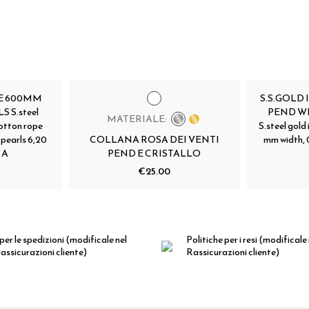
E 600MM
S.S.GOLD
 S.steel
PEND W
MATERIALE:
otton rope
S.steel gold 
pearls 6,20
COLLANA ROSA DEI VENTI
mm width, 
 A
PEND E CRISTALLO
€25.00
per le spedizioni
(modificale nel
Politiche per i resi
(modificale
ssicurazioni cliente)
Rassicurazioni cliente)