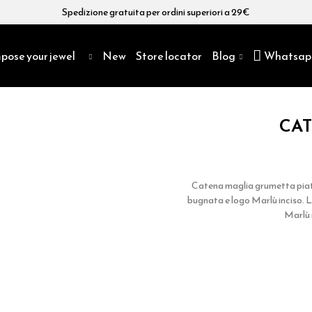
Spedizione gratuita per ordini superiori a 29€
pose your jewel
New
Store locator
Blog
Whatsap
CA
Catena maglia grumetta pia
bugnata e logo Marlù inciso.
Marlù