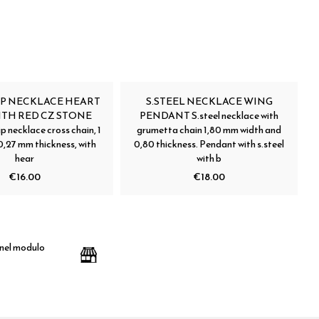
 IP NECKLACE HEART
S.STEEL NECKLACE WING
ITH RED CZ STONE
PENDANT S.steel necklace with
ip necklace cross chain, 1
grumetta chain 1,80 mm width and
0,27 mm thickness, with
0,80 thickness. Pendant with s.steel
hear
with b
€16.00
€18.00
 nel modulo