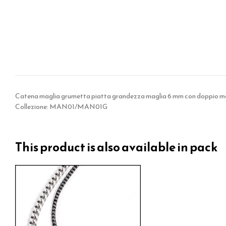
Catena maglia grumetta piatta grandezza maglia 6 mm con doppio mos
Collezione: MAN01/MAN01G
This product is also available in pack