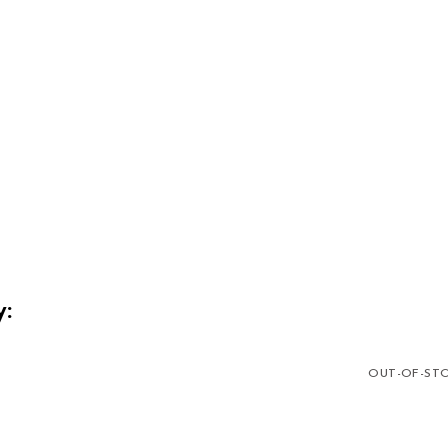
y:
OUT-OF-ST