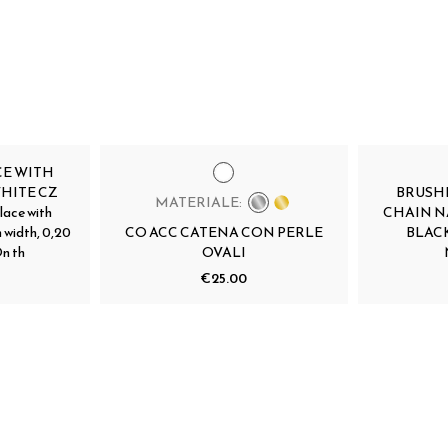
CE WITH
HITE CZ
BRUSHE
MATERIALE:
lace with
CHAIN N
m width, 0,20
CO ACC CATENA CON PERLE
BLACK
n th
OVALI
€25.00