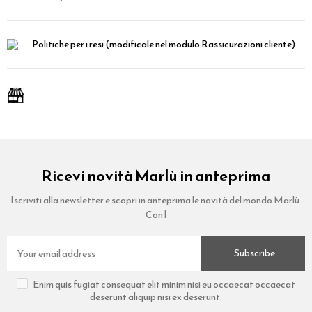
Politiche per i resi
(modificale nel modulo Rassicurazioni cliente)
Ricevi novità Marlù in anteprima
Iscriviti alla newsletter e scopri in anteprima le novità del mondo Marlù.
Con l
Subscribe
Enim quis fugiat consequat elit minim nisi eu occaecat occaecat
deserunt aliquip nisi ex deserunt.