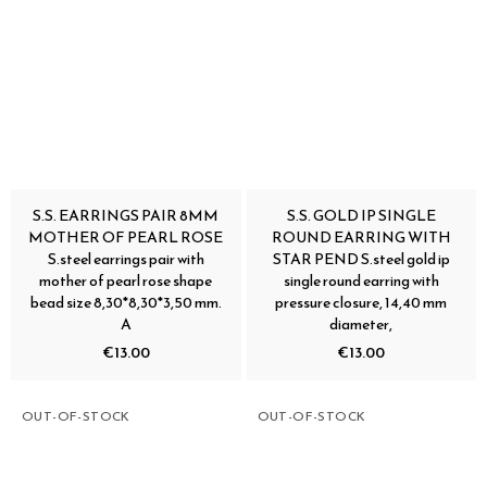
S.S. EARRINGS PAIR 8MM
S.S. GOLD IP SINGLE
MOTHER OF PEARL ROSE
ROUND EARRING WITH
S.steel earrings pair with
STAR PEND S.steel gold ip
mother of pearl rose shape
single round earring with
bead size 8,30*8,30*3,50 mm.
pressure closure, 14,40 mm
A
diameter,
€13.00
€13.00
OUT-OF-STOCK
OUT-OF-STOCK