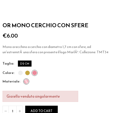
OR MONO CERCHIO CON SFERE
€6.00
Mono orecchino a cerchio con diametro 1,7 cm con sfere, ad
un'estremitÃ una sfera con presente il logo MarlÃ¹. Collezione: TMT34
taglia
D2 CM
colore
materiale
Gioiello venduto singolarmente
ADD TO CART