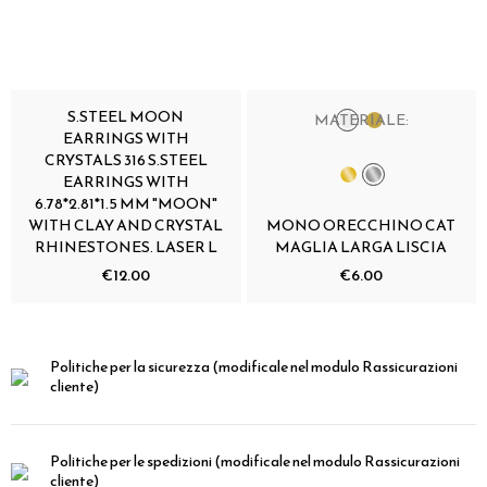
S.STEEL MOON
MATERIALE:
EARRINGS WITH
CRYSTALS 316 S.STEEL
EARRINGS WITH
6.78*2.81*1.5 MM "MOON"
WITH CLAY AND CRYSTAL
MONO ORECCHINO CAT
RHINESTONES. LASER L
MAGLIA LARGA LISCIA
€12.00
€6.00
Politiche per la sicurezza
(modificale nel modulo Rassicurazioni
cliente)
Politiche per le spedizioni
(modificale nel modulo Rassicurazioni
cliente)