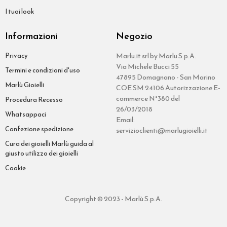
I tuoi look
Informazioni
Negozio
Privacy
Marlu.it srl by Marlu S.p.A.
Via Michele Bucci 55
Termini e condizioni d'uso
47895 Domagnano - San Marino
Marlù Gioielli
COE SM 24106 Autorizzazione E-
commerce N°380 del
Procedura Recesso
26/03/2018
Whatsappaci
Email:
Confezione spedizione
servizioclienti@marlugioielli.it
Cura dei gioielli Marlù guida al
giusto utilizzo dei gioielli
Cookie
Copyright © 2023 - Marlù S.p.A.