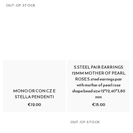
OUT-OF-STOCK
S.STEEL PAIR EARRINGS
12MM MOTHER OF PEARL
ROSE S.steel earrings pair
with mother of pearl rose
MONO OR CON CZ E
shape bead size 12*12,40*3,80
STELLA PENDENTI
mm
€12.00
€15.00
OUT-OF-STOCK