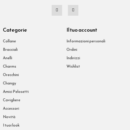
Categorie
Il tuo account
Collane
Informazioni personali
Bracciali
Ordini
Anelli
Indirizzi
Charms
Wishlist
Orecchini
Changy
Amici Pelosetti
Cavigliere
Accessori
Novità
I tuoi look