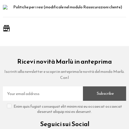
Politiche per i resi
(modificale nel modulo Rassicurazioni cliente)
Ricevi novità Marlù in anteprima
Iscriviti alla newsletter e scopri in anteprima le novità del mondo Marlù.
Con l
Subscribe
Enim quis fugiat consequat elit minim nisi eu occaecat occaecat
deserunt aliquip nisi ex deserunt.
Seguici sui Social