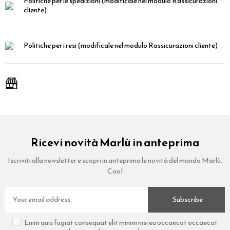
Politiche per le spedizioni
(modificale nel modulo Rassicurazioni
cliente)
Politiche per i resi
(modificale nel modulo Rassicurazioni cliente)
Ricevi novità Marlù in anteprima
Iscriviti alla newsletter e scopri in anteprima le novità del mondo Marlù.
Con l
Subscribe
Enim quis fugiat consequat elit minim nisi eu occaecat occaecat