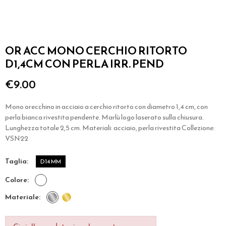
OR ACC MONO CERCHIO RITORTO
D1,4CM CON PERLA IRR. PEND
€9.00
Mono orecchino in acciaio a cerchio ritorto con diametro 1,4 cm, con
perla bianca rivestita pendente. Marlù logo laserato sulla chiusura.
Lunghezza totale 2,5 cm. Materiali: acciaio, perla rivestita Collezione:
VSN22
taglia
D14 MM
colore
materiale