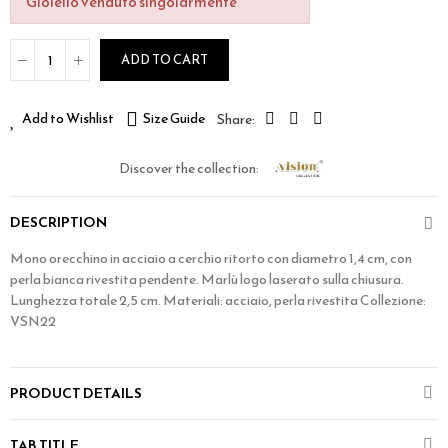
Gioiello venduto singolarmente
ADD TO CART
Add to Wishlist
Size Guide
Discover the collection:
DESCRIPTION
Mono orecchino in acciaio a cerchio ritorto con diametro 1,4 cm, con
perla bianca rivestita pendente. Marlù logo laserato sulla chiusura.
Lunghezza totale 2,5 cm. Materiali: acciaio, perla rivestita Collezione:
VSN22
PRODUCT DETAILS
TAB TITLE