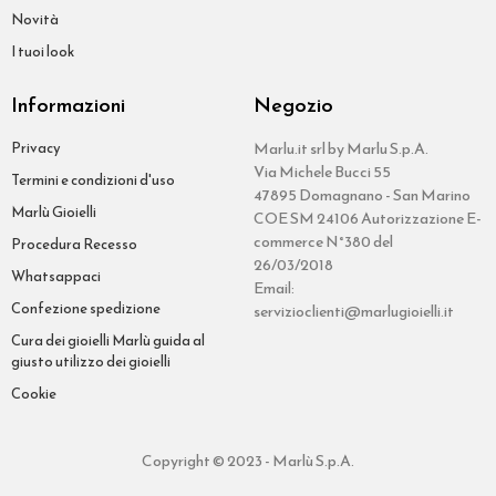
Novità
I tuoi look
Informazioni
Negozio
Privacy
Marlu.it srl by Marlu S.p.A.
Via Michele Bucci 55
Termini e condizioni d'uso
47895 Domagnano - San Marino
Marlù Gioielli
COE SM 24106 Autorizzazione E-
commerce N°380 del
Procedura Recesso
26/03/2018
Whatsappaci
Email:
Confezione spedizione
servizioclienti@marlugioielli.it
Cura dei gioielli Marlù guida al
giusto utilizzo dei gioielli
Cookie
Copyright © 2023 - Marlù S.p.A.