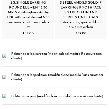
S.S. SINGLE EARRING
S.STEEL AND S.S.GOLD IP
ROUND ELEMENT 8,50
EARRINGS KNOT 8 FACE
MM S.steel single earring by
SNAKE CHAIN AND
CNC with round element 8,50
SERPENTINE CHAIN
mm diameter with round white
S.steel earrings pair with knot
cz
6*4,5 mm with on
€12.00
€19.00
Politiche per la sicurezza
(modificale nel modulo Rassicurazioni
cliente)
Politiche per le spedizioni
(modificale nel modulo Rassicurazioni
cliente)
Politiche per i resi
(modificale nel modulo Rassicurazioni cliente)