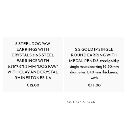
S.STEEL DOG PAW
EARRINGS WITH
S.S.GOLD IP SINGLE
CRYSTALS 316 S.STEEL
ROUND EARRING WITH
EARRINGS WITH
MEDAL PEND S.steel gold ip
6.78*7.6*1.5 MM "DOG PAW"
single round earring 16,30 mm
WITH CLAY AND CRYSTAL
diameter, 1,40 mm thickness,
RHINESTONES. LA
with
€12.00
€14.00
OUT-OF-STOCK