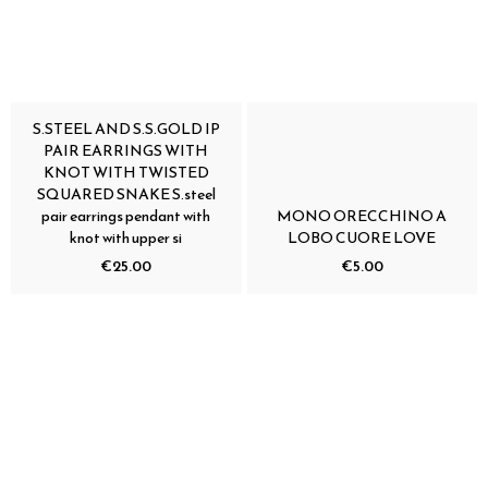
S.STEEL AND S.S.GOLD IP
PAIR EARRINGS WITH
KNOT WITH TWISTED
SQUARED SNAKE S.steel
pair earrings pendant with
MONO ORECCHINO A
knot with upper si
LOBO CUORE LOVE
€25.00
€5.00