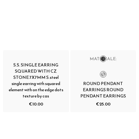
MATERIALE:
S.S. SINGLE EARRING
SQUARED WITH CZ
STONE 7X7MM S.steel
single earring with squared
ROUND PENDANT
element with on the edge dots
EARRINGS ROUND
texture by cas
PENDANT EARRINGS
€10.00
€25.00