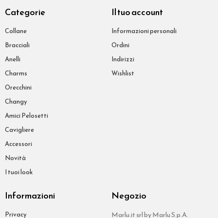
Categorie
Il tuo account
Collane
Informazioni personali
Bracciali
Ordini
Anelli
Indirizzi
Charms
Wishlist
Orecchini
Changy
Amici Pelosetti
Cavigliere
Accessori
Novità
I tuoi look
Informazioni
Negozio
Privacy
Marlu.it srl by Marlu S.p.A.