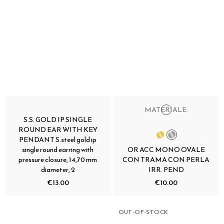
MATERIALE:
S.S. GOLD IP SINGLE
ROUND EAR WITH KEY
PENDANT S.steel gold ip
single round earring with
OR ACC MONO OVALE
pressure closure, 14,70 mm
CON TRAMA CON PERLA
diameter, 2
IRR. PEND
€13.00
€10.00
OUT-OF-STOCK