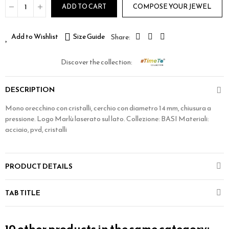
ADD TO CART
COMPOSE YOUR JEWEL
Add to Wishlist
Size Guide
Discover the collection:
DESCRIPTION
Mono orecchino con cristalli, cerchio con diametro 14 mm, chiusura a
pressione. Logo Marlù laserato sul lato. Collezione: BASI Materiali:
acciaio, pvd, cristalli
PRODUCT DETAILS
TAB TITLE
10 other products in the same category: