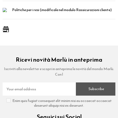
Politiche per i resi
(modificale nel modulo Rassicurazioni cliente)
Ricevi novità Marlù in anteprima
Iscriviti alla newsletter e scopri in anteprima le novità del mondo Marlù.
Con l
Subscribe
Enim quis fugiat consequat elit minim nisi eu occaecat occaecat
deserunt aliquip nisi ex deserunt.
Seguici sui Social