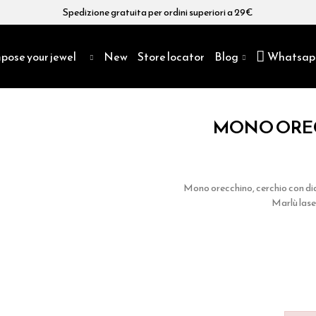
Spedizione gratuita per ordini superiori a 29€
pose your jewel
New
Store locator
Blog
Whatsap
MONO OREC
Mono orecchino, cerchio con di
Marlù lase