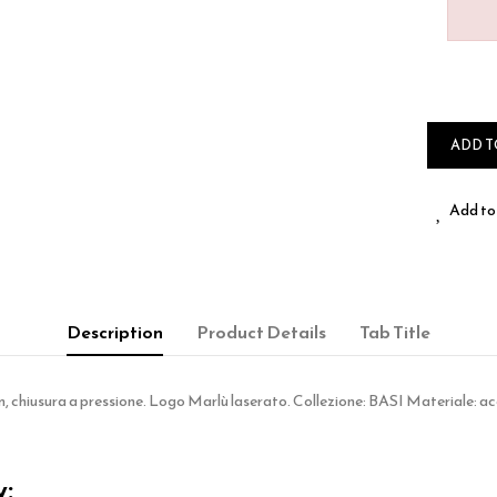
ADD T
Add to 
Description
Product Details
Tab Title
 chiusura a pressione. Logo Marlù laserato. Collezione: BASI Materiale: ac
y: