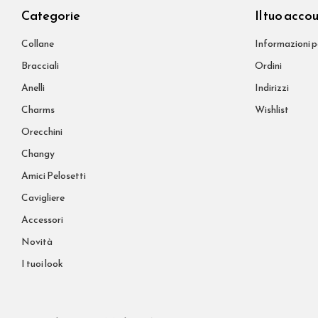
Categorie
Il tuo acco
Collane
Informazioni p
Bracciali
Ordini
Anelli
Indirizzi
Charms
Wishlist
Orecchini
Changy
Amici Pelosetti
Cavigliere
Accessori
Novità
I tuoi look