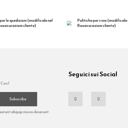
per le spedizioni
(modificale nel
Politiche per i resi
(modificale
ssicurazioni cliente)
Rassicurazioni cliente)
Seguici sui Social
 Con l
Subscribe
runt aliquip nisi ex deserunt.