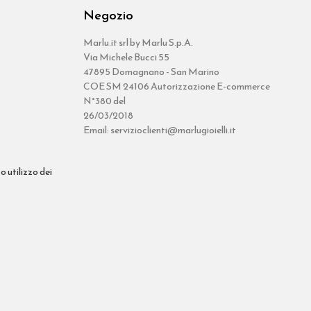
Negozio
Marlu.it srl by Marlu S.p.A.
Via Michele Bucci 55
47895 Domagnano - San Marino
COE SM 24106 Autorizzazione E-commerce
N°380 del
26/03/2018
Email: servizioclienti@marlugioielli.it
o utilizzo dei