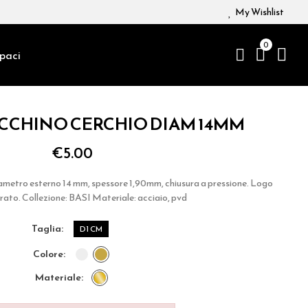
My Wishlist
0
paci
CHINO CERCHIO DIAM 14MM
€5.00
ametro esterno 14 mm, spessore 1,90mm, chiusura a pressione. Logo
rato. Collezione: BASI Materiale: acciaio, pvd
taglia
D1 CM
colore
materiale