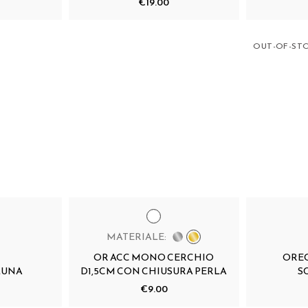
€19.00
OUT-OF-ST
MATERIALE:
OR ACC MONO CERCHIO
OREC
LUNA
D1,5CM CON CHIUSURA PERLA
S
€9.00