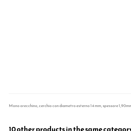
Mono orecchino, cerchio con diametro esterno 14 mm, spessore 1,90mm,
10 other products in the same categor