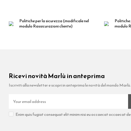
Politiche per la sicurezza
(modificale nel
Politiche 
modulo Rassicurazioni cliente)
modulo Ra
Ricevi novità Marlù in anteprima
Iscriviti alla newsletter e scopri in anteprima le novità del mondo Marlù.
Enim quis fugiat consequat elit minim nisi eu occaecat occaecat dese