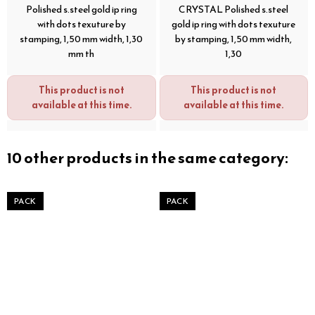
Polished s.steel gold ip ring
CRYSTAL Polished s.steel
with dots texuture by
gold ip ring with dots texuture
stamping, 1,50 mm width, 1,30
by stamping, 1,50 mm width,
mm th
1,30
This product is not
This product is not
available at this time.
available at this time.
10 other products in the same category:
PACK
PACK