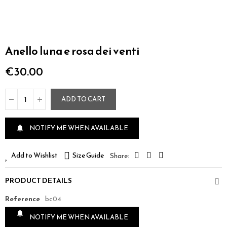
Anello luna e rosa dei venti
€30.00
ADD TO CART
NOTIFY ME WHEN AVAILABLE

Add to Wishlist
Size Guide
PRODUCT DETAILS
Reference
bc04

NOTIFY ME WHEN AVAILABLE