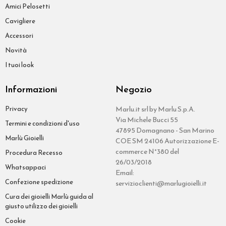
Amici Pelosetti
Cavigliere
Accessori
Novità
I tuoi look
Informazioni
Negozio
Privacy
Marlu.it srl by Marlu S.p.A.
Via Michele Bucci 55
Termini e condizioni d'uso
47895 Domagnano - San Marino
Marlù Gioielli
COE SM 24106 Autorizzazione E-
commerce N°380 del
Procedura Recesso
26/03/2018
Whatsappaci
Email:
Confezione spedizione
servizioclienti@marlugioielli.it
Cura dei gioielli Marlù guida al
giusto utilizzo dei gioielli
Cookie