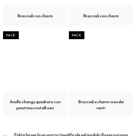
Bracciali con charm
Bracciali con charm
PACK
PACK
Anello changy quadrato con
Bracciali e charm rosa dei
piastrina cristalli neri
venti
Politiche per la sicurezza
(modificale nel modulo Rassicurazioni