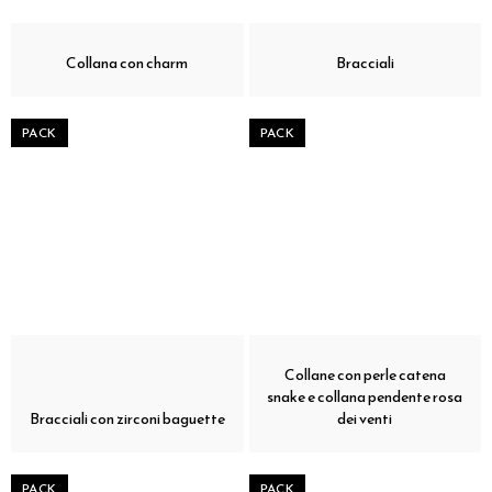
Collana con charm
Bracciali
PACK
PACK
Collane con perle catena
snake e collana pendente rosa
Bracciali con zirconi baguette
dei venti
PACK
PACK