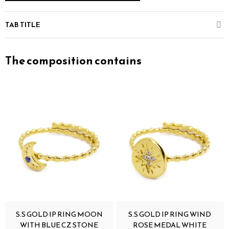
TAB TITLE
The composition contains
S.S GOLD IP RING MOON
S.S GOLD IP RING WIND
WITH BLUE CZ STONE
ROSE MEDAL WHITE