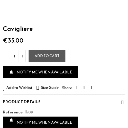
Cavigliere
€35.00
ADD TO CART
NOTIFY ME WHEN AVAILABLE

Add to Wishlist
Size Guide
PRODUCT DETAILS
Reference
lk09

NOTIFY ME WHEN AVAILABLE