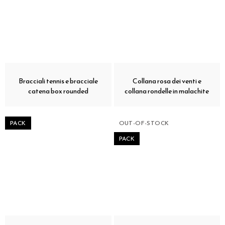
Bracciali tennis e bracciale
Collana rosa dei venti e
catena box rounded
collana rondelle in malachite
PACK
OUT-OF-STOCK
PACK