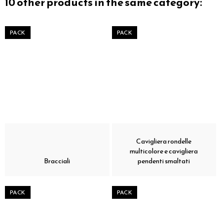
10 other products in the same category:
PACK
PACK
Cavigliera rondelle
multicolore e cavigliera
Bracciali
pendenti smaltati
PACK
PACK