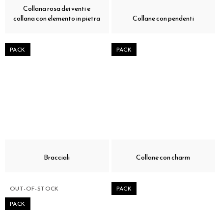
Collana rosa dei venti e
collana con elemento in pietra
Collane con pendenti
PACK
PACK
Bracciali
Collane con charm
OUT-OF-STOCK
PACK
PACK