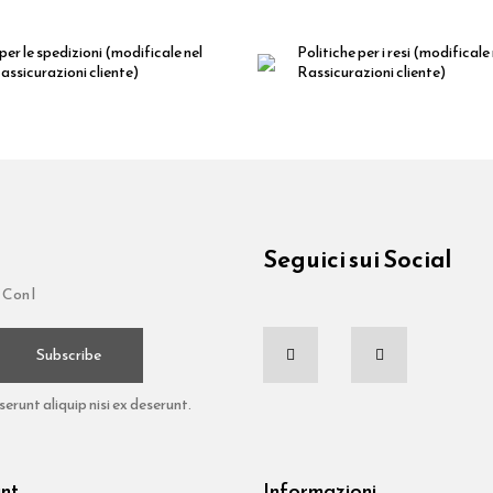
per le spedizioni
(modificale nel
Politiche per i resi
(modificale
ssicurazioni cliente)
Rassicurazioni cliente)
Seguici sui Social
 Con l
Subscribe
runt aliquip nisi ex deserunt.
unt
Informazioni