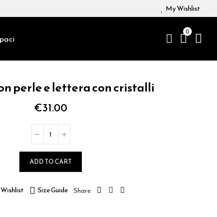
My Wishlist
0
paci
n perle e lettera con cristalli
€31.00
ADD TO CART
Wishlist
Size Guide