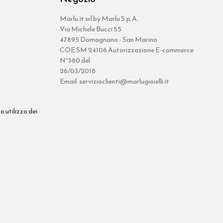
Marlu.it srl by Marlu S.p.A.
Via Michele Bucci 55
47895 Domagnano - San Marino
COE SM 24106 Autorizzazione E-commerce
N°380 del
26/03/2018
Email: servizioclienti@marlugioielli.it
o utilizzo dei