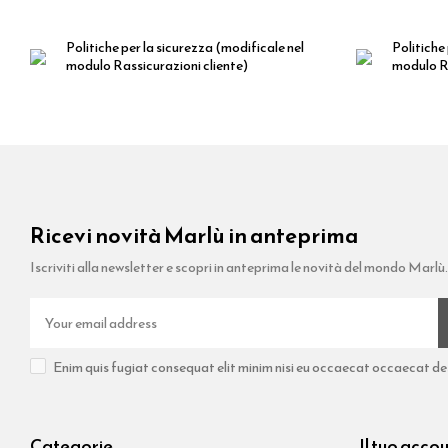
Politiche per la sicurezza
(modificale nel
Politiche 
modulo Rassicurazioni cliente)
modulo Ra
Ricevi novità Marlù in anteprima
Iscriviti alla newsletter e scopri in anteprima le novità del mondo Marlù.
Enim quis fugiat consequat elit minim nisi eu occaecat occaecat dese
Categorie
Il tuo acco