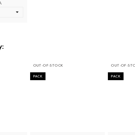
A
y:
OUT-OF-STOCK
OUT-OF-ST
PACK
PACK