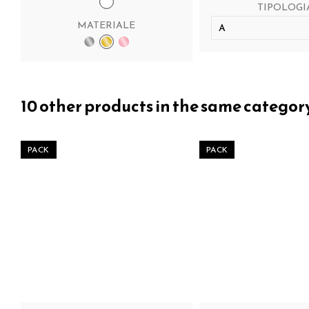
TIPOLOGI
MATERIALE
10 other products in the same categor
PACK
PACK