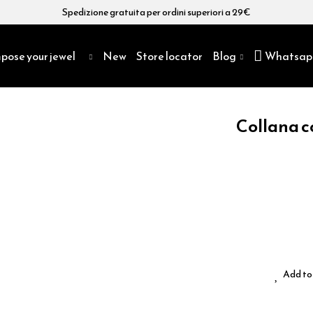
Spedizione gratuita per ordini superiori a 29€
pose your jewel
New
Store locator
Blog
Whatsap
Collana co
Add to 