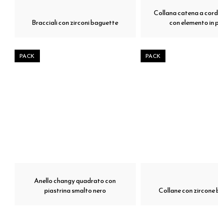
Collana catena a cord
Bracciali con zirconi baguette
con elemento in 
PACK
PACK
Anello changy quadrato con
piastrina smalto nero
Collane con zircone