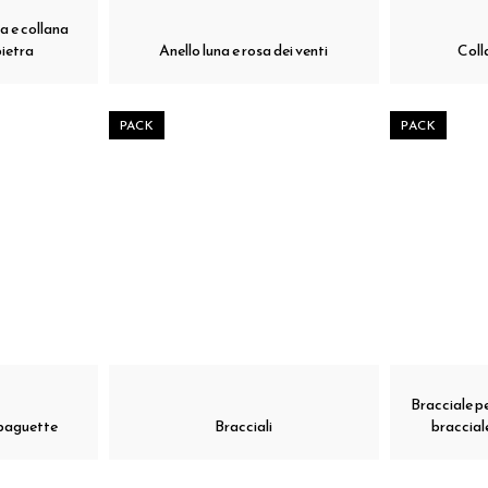
a e collana
pietra
Anello luna e rosa dei venti
Coll
PACK
PACK
Bracciale pe
 baguette
Bracciali
bracciale