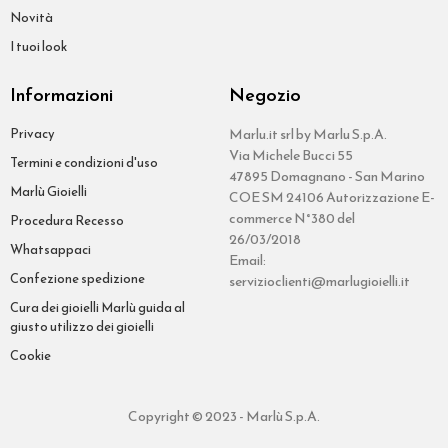
Novità
I tuoi look
Informazioni
Negozio
Privacy
Marlu.it srl by Marlu S.p.A.
Via Michele Bucci 55
Termini e condizioni d'uso
47895 Domagnano - San Marino
Marlù Gioielli
COE SM 24106 Autorizzazione E-
commerce N°380 del
Procedura Recesso
26/03/2018
Whatsappaci
Email:
Confezione spedizione
servizioclienti@marlugioielli.it
Cura dei gioielli Marlù guida al
giusto utilizzo dei gioielli
Cookie
Copyright © 2023 - Marlù S.p.A.