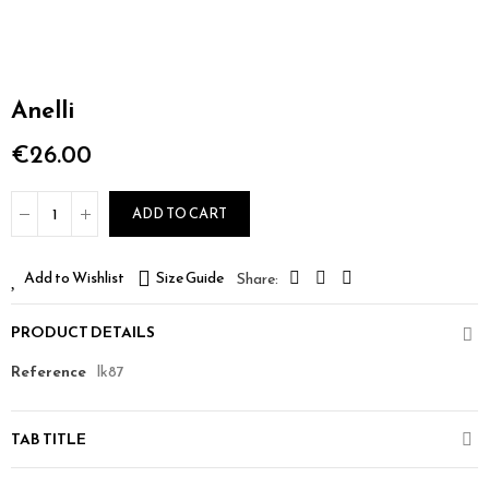
Anelli
€26.00
ADD TO CART
Add to Wishlist
Size Guide
PRODUCT DETAILS
Reference
lk87
TAB TITLE