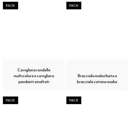
PACK
PACK
Cavigliera rondelle
multicolore e cavigliera
Bracciale malachiete e
pendenti smaltati
bracciale catena snake
PACK
PACK