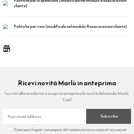
Politiche per le spedizioni
(modificale nel modulo Rassicurazioni
cliente)
Politiche per i resi
(modificale nel modulo Rassicurazioni cliente)
Ricevi novità Marlù in anteprima
Iscriviti alla newsletter e scopri in anteprima le novità del mondo Marlù.
Con l
Subscribe
Enim quis fugiat consequat elit minim nisi eu occaecat occaecat