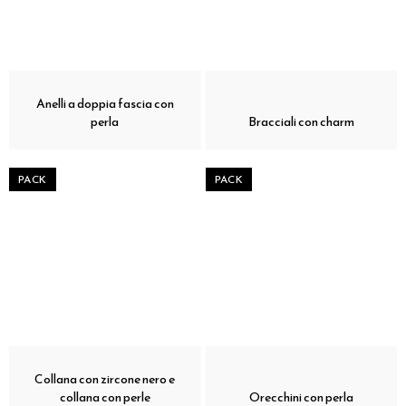
Anelli a doppia fascia con
perla
Bracciali con charm
PACK
PACK
Collana con zircone nero e
collana con perle
Orecchini con perla