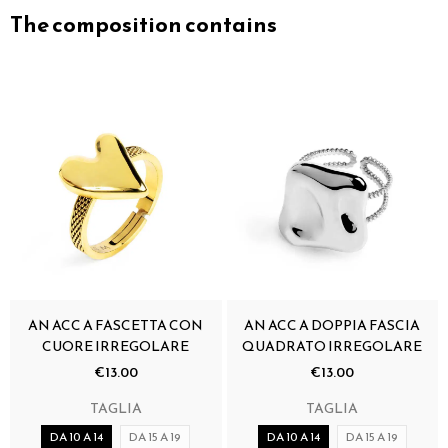
The composition contains
AN ACC A FASCETTA CON
AN ACC A DOPPIA FASCIA
CUORE IRREGOLARE
QUADRATO IRREGOLARE
€13.00
€13.00
TAGLIA
TAGLIA
DA 10 A 14
DA 15 A 19
DA 10 A 14
DA 15 A 19