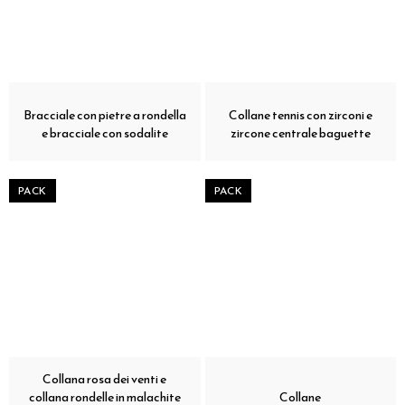
Bracciale con pietre a rondella
Collane tennis con zirconi e
e bracciale con sodalite
zircone centrale baguette
PACK
PACK
Collana rosa dei venti e
collana rondelle in malachite
Collane