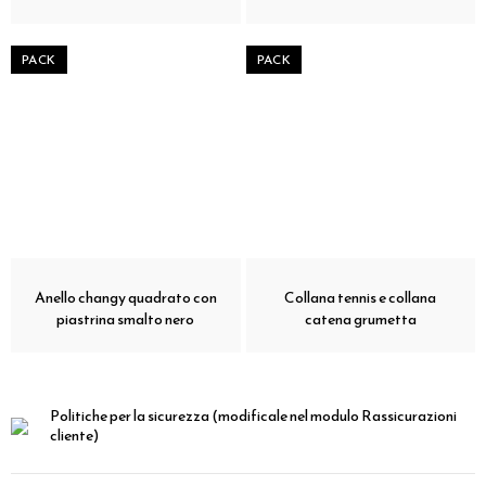
PACK
PACK
Anello changy quadrato con
Collana tennis e collana
piastrina smalto nero
catena grumetta
Politiche per la sicurezza
(modificale nel modulo Rassicurazioni
cliente)