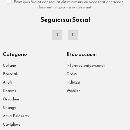
Enim quis fugiat consequat elit minim nisi eu occaecat occaecat
deserunt aliquip nisi ex deserunt.
Seguici sui Social
Categorie
Il tuo account
Collane
Informazioni personali
Bracciali
Ordini
Anelli
Indirizzi
Charms
Wishlist
Orecchini
Changy
Amici Pelosetti
Cavigliere