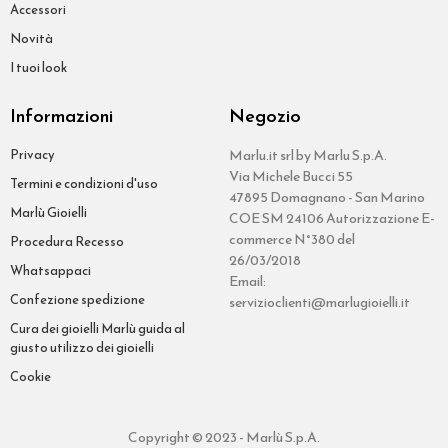
Accessori
Novità
I tuoi look
Informazioni
Negozio
Privacy
Marlu.it srl by Marlu S.p.A.
Via Michele Bucci 55
Termini e condizioni d'uso
47895 Domagnano - San Marino
Marlù Gioielli
COE SM 24106 Autorizzazione E-
commerce N°380 del
Procedura Recesso
26/03/2018
Whatsappaci
Email:
Confezione spedizione
servizioclienti@marlugioielli.it
Cura dei gioielli Marlù guida al
giusto utilizzo dei gioielli
Cookie
Copyright © 2023 - Marlù S.p.A.