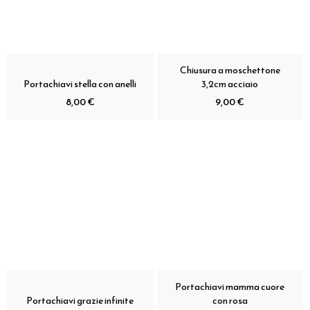
Chiusura a moschettone
Portachiavi stella con anelli
3,2cm acciaio
8,00 €
9,00 €
Portachiavi mamma cuore
Portachiavi grazie infinite
con rosa