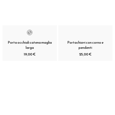
Porta occhiali catena maglia
Portachiavi con corno e
larga
pendenti
19,00 €
25,00 €