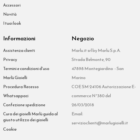
Accessori
Novità
I tuoi look
Informazioni
Negozio
Marlu.it srl by Marlu S.p.A.
Assistenza clienti
Strada Belmonte, 90
Privacy
47898 Montegiardino - San
Termini e condizioni d'uso
Marino
Marlù Gioielli
COE SM 24106 Autorizzazione E-
Procedura Recesso
commerce N°380 del
Whatsappaci
26/03/2018
Confezione spedizione
Email:
Cura dei gioielli Marlù guida al
giusto utilizzo dei gioielli
servizioclienti@marlugioielli.it
Cookie