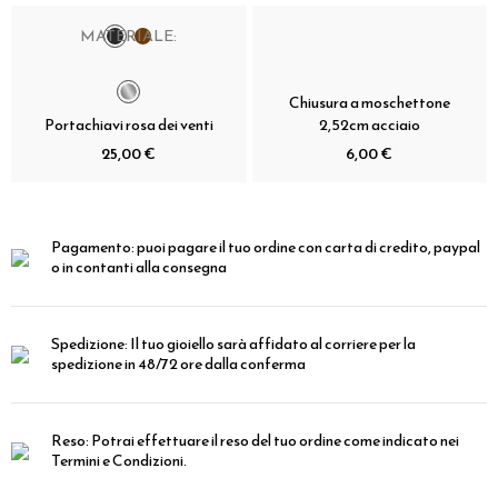
MATERIALE:
Chiusura a moschettone
Portachiavi rosa dei venti
2,52cm acciaio
25,00 €
6,00 €
Pagamento:
puoi pagare il tuo ordine con carta di credito, paypal
o in contanti alla consegna
Spedizione:
Il tuo gioiello sarà affidato al corriere per la
spedizione in 48/72 ore dalla conferma
Reso:
Potrai effettuare il reso del tuo ordine come indicato nei
Termini e Condizioni.