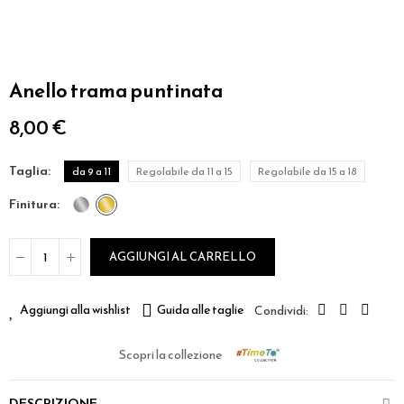
Anello trama puntinata
8,00 €
taglia
da 9 a 11
Regolabile da 11 a 15
Regolabile da 15 a 18
finitura
AGGIUNGI AL CARRELLO
Aggiungi alla wishlist
Guida alle taglie
Scopri la collezione
DESCRIZIONE