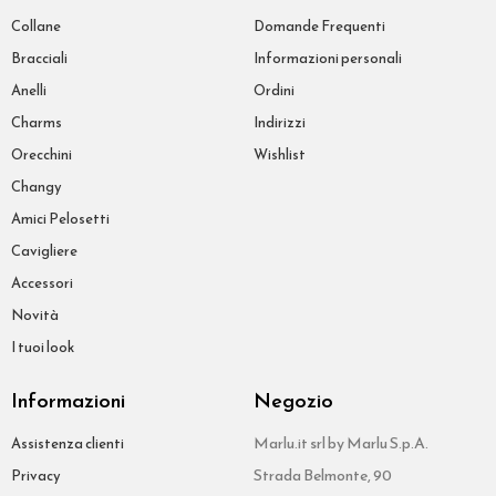
Collane
Domande Frequenti
Bracciali
Informazioni personali
Anelli
Ordini
Charms
Indirizzi
Orecchini
Wishlist
Changy
Amici Pelosetti
Cavigliere
Accessori
Novità
I tuoi look
Informazioni
Negozio
Marlu.it srl by Marlu S.p.A.
Assistenza clienti
Strada Belmonte, 90
Privacy