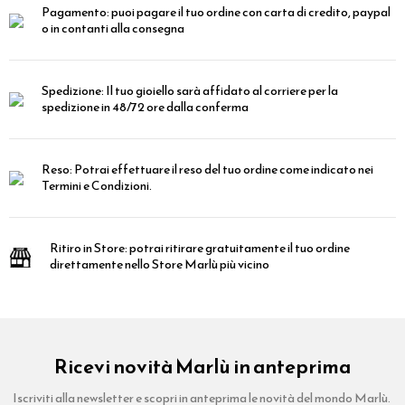
Pagamento:
puoi pagare il tuo ordine con carta di credito, paypal
o in contanti alla consegna
Spedizione:
Il tuo gioiello sarà affidato al corriere per la
spedizione in 48/72 ore dalla conferma
Reso:
Potrai effettuare il reso del tuo ordine come indicato nei
Termini e Condizioni.
Ritiro in Store:
potrai ritirare gratuitamente il tuo ordine
direttamente nello Store Marlù più vicino
Ricevi novità Marlù in anteprima
Iscriviti alla newsletter e scopri in anteprima le novità del mondo Marlù.