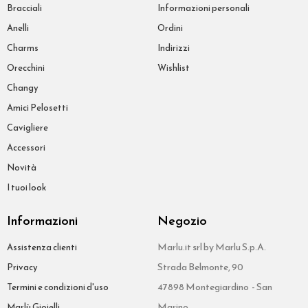
Bracciali
Informazioni personali
Anelli
Ordini
Charms
Indirizzi
Orecchini
Wishlist
Changy
Amici Pelosetti
Cavigliere
Accessori
Novità
I tuoi look
Informazioni
Negozio
Marlu.it srl by Marlu S.p.A.
Assistenza clienti
Strada Belmonte, 90
Privacy
47898 Montegiardino - San
Termini e condizioni d'uso
Marino
Marlù Gioielli