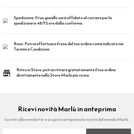
Spedizione:
Il tuo gioiello sarà affidato al corriere per la
spedizione in 48/72 ore dalla conferma
Reso:
Potrai effettuare il reso del tuo ordine come indicato nei
Termini e Condizioni.
Ritiro in Store:
potrai ritirare gratuitamente il tuo ordine
direttamente nello Store Marlù più vicino
Ricevi novità Marlù in anteprima
Iscriviti alla newsletter e scopri in anteprima le novità del mondo Marlù.