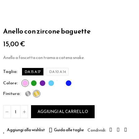
Anello con zircone baguette
15,00 €
Anello a fascetta con trama a catena snake.
taglia
DA 15 A 17
DA 10 A 14
colore
finitura
AGGIUNGI AL CARRELLO
Aggiungi alla wishlist
Guida alle taglie