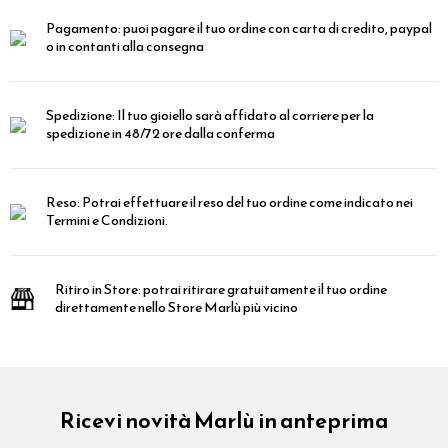
Pagamento:
puoi pagare il tuo ordine con carta di credito, paypal
o in contanti alla consegna
Spedizione:
Il tuo gioiello sarà affidato al corriere per la
spedizione in 48/72 ore dalla conferma
Reso:
Potrai effettuare il reso del tuo ordine come indicato nei
Termini e Condizioni.
Ritiro in Store:
potrai ritirare gratuitamente il tuo ordine
direttamente nello Store Marlù più vicino
Ricevi novità Marlù in anteprima