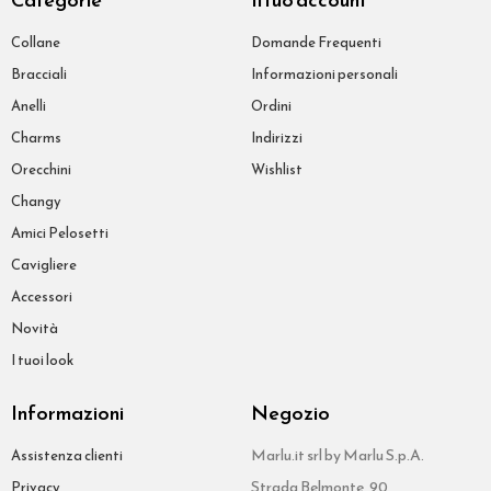
Collane
Domande Frequenti
Bracciali
Informazioni personali
Anelli
Ordini
Charms
Indirizzi
Orecchini
Wishlist
Changy
Amici Pelosetti
Cavigliere
Accessori
Novità
I tuoi look
Informazioni
Negozio
Marlu.it srl by Marlu S.p.A.
Assistenza clienti
Strada Belmonte, 90
Privacy