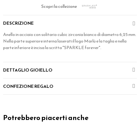
Scopri la collezione
DESCRIZIONE
Anello in acciaio con solitario cubic zirconia bianco di diametro 6,25 mm.
Nella parte superiore interna laserati il logo Marlù e la taglia e nella
parte inferiore è incisa la scritta "SPARKLE forever".
DETTAGLIO GIOIELLO
CONFEZIONE REGALO
Potrebbero piacerti anche