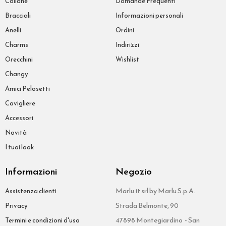
Collane
Domande Frequenti
Bracciali
Informazioni personali
Anelli
Ordini
Charms
Indirizzi
Orecchini
Wishlist
Changy
Amici Pelosetti
Cavigliere
Accessori
Novità
I tuoi look
Informazioni
Negozio
Marlu.it srl by Marlu S.p.A.
Assistenza clienti
Strada Belmonte, 90
Privacy
47898 Montegiardino - San
Termini e condizioni d'uso