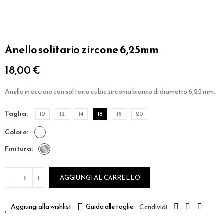
Anello solitario zircone 6,25mm
18,00 €
Anello in acciaio con solitario cubic zirconia bianco di diametro 6,25 mm.
taglia
10
12
14
16
18
20
colore
finitura
AGGIUNGI AL CARRELLO
Aggiungi alla wishlist
Guida alle taglie