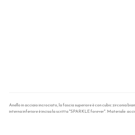
Anello in acciaio incrociato, la fascia superiore è con cubic zirconia bian
interna inferiore è incisa la scritta "SPARKLE forever". Materiale: acci