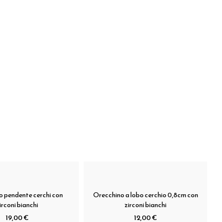
 pendente cerchi con
Orecchino a lobo cerchio 0,8cm con
irconi bianchi
zirconi bianchi
19,00 €
12,00 €