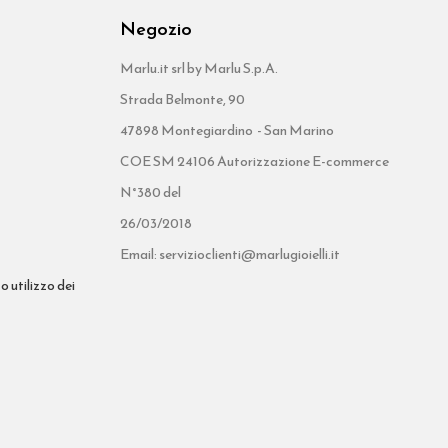
Negozio
Marlu.it srl by Marlu S.p.A.
Strada Belmonte, 90
47898 Montegiardino - San Marino
COE SM 24106 Autorizzazione E-commerce
N°380 del
26/03/2018
Email: servizioclienti@marlugioielli.it
o utilizzo dei