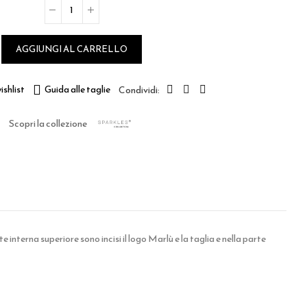
AGGIUNGI AL CARRELLO
ishlist
Guida alle taglie
Scopri la collezione
e interna superiore sono incisi il logo Marlù e la taglia e nella parte