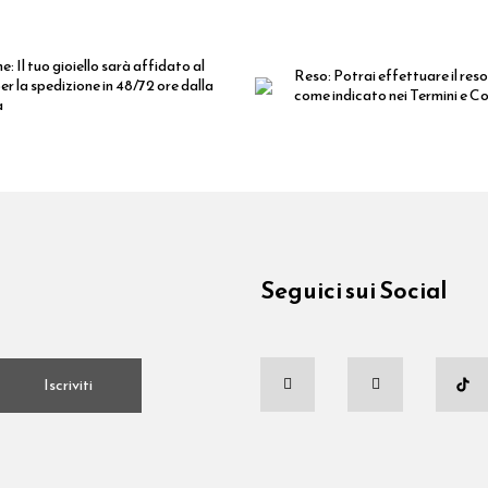
ne:
Il tuo gioiello sarà affidato al
Reso:
Potrai effettuare il reso
er la spedizione in 48/72 ore dalla
come indicato nei Termini e Co
a
Seguici sui Social
.
Iscriviti