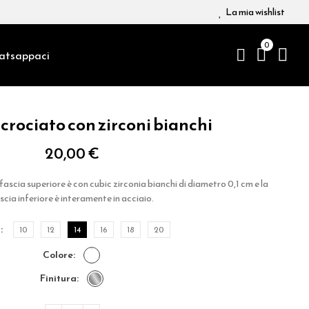
La mia wishlist
0
atsappaci
ncrociato con zirconi bianchi
20,00 €
 fascia superiore è con cubic zirconia bianchi di diametro 0,1 cm e la
scia inferiore è interamente in acciaio.
a
10
12
14
16
18
20
colore
finitura