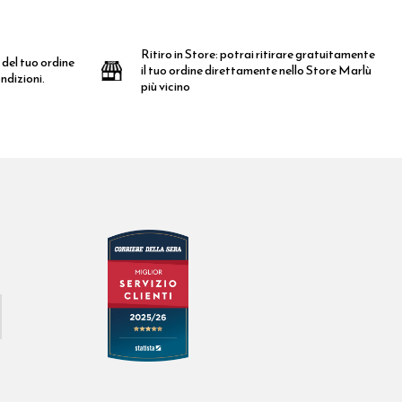
Ritiro in Store:
potrai ritirare gratuitamente
 del tuo ordine
il tuo ordine direttamente nello Store Marlù
ndizioni.
più vicino