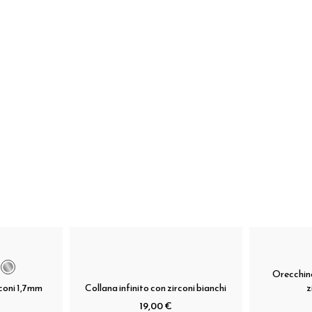
Orecchino
rconi 1,7mm
Collana infinito con zirconi bianchi
z
19,00 €