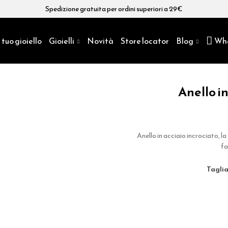
Spedizione gratuita per ordini superiori a 29€
 tuo gioiello
Gioielli
Novità
Store locator
Blog
Wh
Anello i
Anello in acciaio incrociato, la
fa
tagli