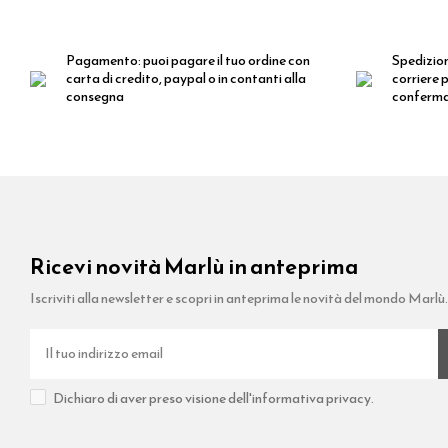
Pagamento:
puoi pagare il tuo ordine con
Spedizio
carta di credito, paypal o in contanti alla
corriere p
consegna
conferm
Ricevi novità Marlù in anteprima
Iscriviti alla newsletter e scopri in anteprima le novità del mondo Marlù
Dichiaro di aver preso visione dell'informativa privacy.