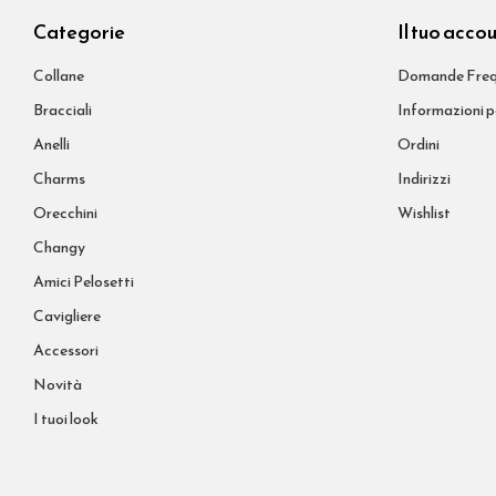
Categorie
Il tuo acco
Collane
Domande Freq
Bracciali
Informazioni p
Anelli
Ordini
Charms
Indirizzi
Orecchini
Wishlist
Changy
Amici Pelosetti
Cavigliere
Accessori
Novità
I tuoi look