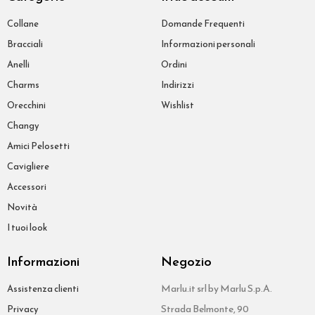
Collane
Domande Frequenti
Bracciali
Informazioni personali
Anelli
Ordini
Charms
Indirizzi
Orecchini
Wishlist
Changy
Amici Pelosetti
Cavigliere
Accessori
Novità
I tuoi look
Informazioni
Negozio
Marlu.it srl by Marlu S.p.A.
Assistenza clienti
Strada Belmonte, 90
Privacy