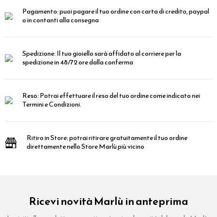
Pagamento:
puoi pagare il tuo ordine con carta di credito, paypal
o in contanti alla consegna
Spedizione:
Il tuo gioiello sarà affidato al corriere per la
spedizione in 48/72 ore dalla conferma
Reso:
Potrai effettuare il reso del tuo ordine come indicato nei
Termini e Condizioni.
Ritiro in Store:
potrai ritirare gratuitamente il tuo ordine
direttamente nello Store Marlù più vicino
Ricevi novità Marlù in anteprima