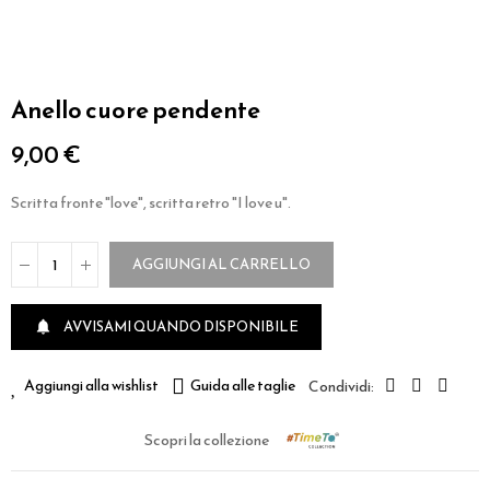
Anello cuore pendente
9,00 €
Scritta fronte "love", scritta retro "I love u".
AGGIUNGI AL CARRELLO
AVVISAMI QUANDO DISPONIBILE

Aggiungi alla wishlist
Guida alle taglie
Scopri la collezione