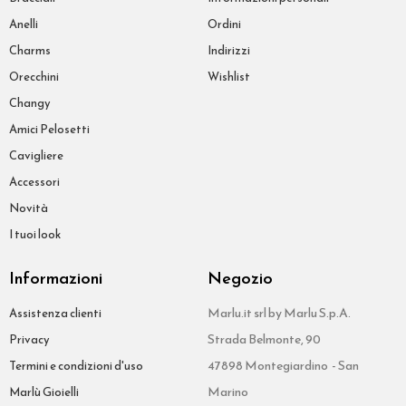
Anelli
Ordini
Charms
Indirizzi
Orecchini
Wishlist
Changy
Amici Pelosetti
Cavigliere
Accessori
Novità
I tuoi look
Informazioni
Negozio
Marlu.it srl by Marlu S.p.A.
Assistenza clienti
Strada Belmonte, 90
Privacy
47898 Montegiardino - San
Termini e condizioni d'uso
Marino
Marlù Gioielli