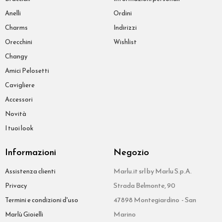
Anelli
Ordini
Charms
Indirizzi
Orecchini
Wishlist
Changy
Amici Pelosetti
Cavigliere
Accessori
Novità
I tuoi look
Informazioni
Negozio
Marlu.it srl by Marlu S.p.A.
Assistenza clienti
Strada Belmonte, 90
Privacy
47898 Montegiardino - San
Termini e condizioni d'uso
Marino
Marlù Gioielli