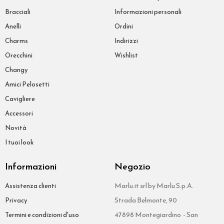
Bracciali
Informazioni personali
Anelli
Ordini
Charms
Indirizzi
Orecchini
Wishlist
Changy
Amici Pelosetti
Cavigliere
Accessori
Novità
I tuoi look
Informazioni
Negozio
Marlu.it srl by Marlu S.p.A.
Assistenza clienti
Strada Belmonte, 90
Privacy
47898 Montegiardino - San
Termini e condizioni d'uso