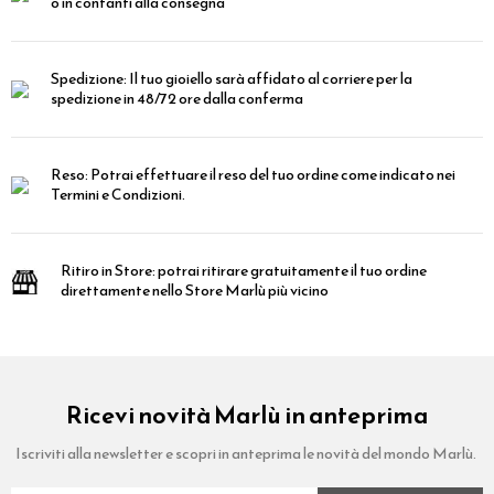
o in contanti alla consegna
Spedizione:
Il tuo gioiello sarà affidato al corriere per la
spedizione in 48/72 ore dalla conferma
Reso:
Potrai effettuare il reso del tuo ordine come indicato nei
Termini e Condizioni.
Ritiro in Store:
potrai ritirare gratuitamente il tuo ordine
direttamente nello Store Marlù più vicino
Ricevi novità Marlù in anteprima
Iscriviti alla newsletter e scopri in anteprima le novità del mondo Marlù.