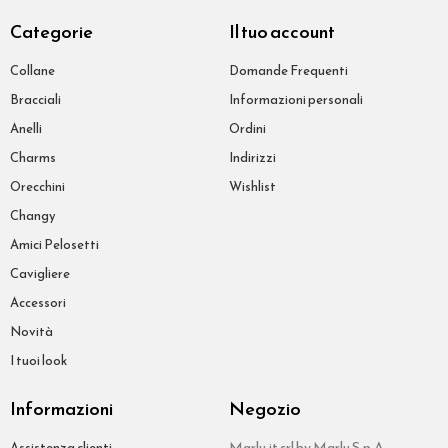
Categorie
Il tuo account
Collane
Domande Frequenti
Bracciali
Informazioni personali
Anelli
Ordini
Charms
Indirizzi
Orecchini
Wishlist
Changy
Amici Pelosetti
Cavigliere
Accessori
Novità
I tuoi look
Informazioni
Negozio
Marlu.it srl by Marlu S.p.A.
Assistenza clienti