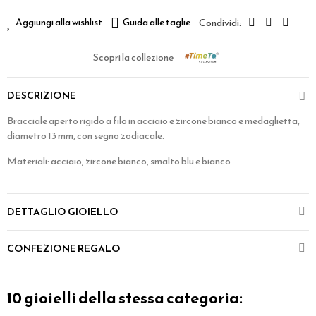
Aggiungi alla wishlist
Guida alle taglie
Scopri la collezione
DESCRIZIONE
Bracciale aperto rigido a filo in acciaio e zircone bianco e medaglietta,
diametro 13 mm, con segno zodiacale.
Materiali: acciaio, zircone bianco, smalto blu e bianco
DETTAGLIO GIOIELLO
CONFEZIONE REGALO
10 gioielli della stessa categoria: