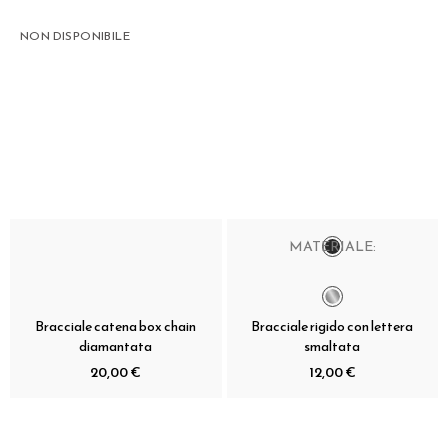
NON DISPONIBILE
MATERIALE:
Bracciale catena box chain
Bracciale rigido con lettera
diamantata
smaltata
20,00 €
12,00 €