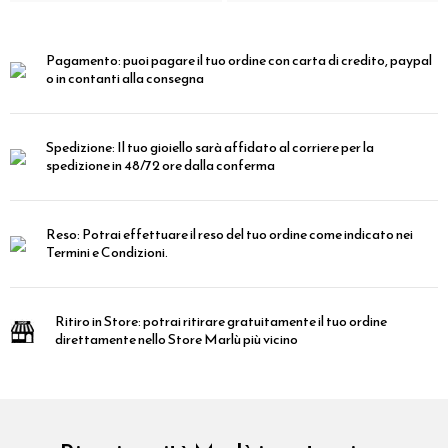
Pagamento:
puoi pagare il tuo ordine con carta di credito, paypal
o in contanti alla consegna
Spedizione:
Il tuo gioiello sarà affidato al corriere per la
spedizione in 48/72 ore dalla conferma
Reso:
Potrai effettuare il reso del tuo ordine come indicato nei
Termini e Condizioni.
Ritiro in Store:
potrai ritirare gratuitamente il tuo ordine
direttamente nello Store Marlù più vicino