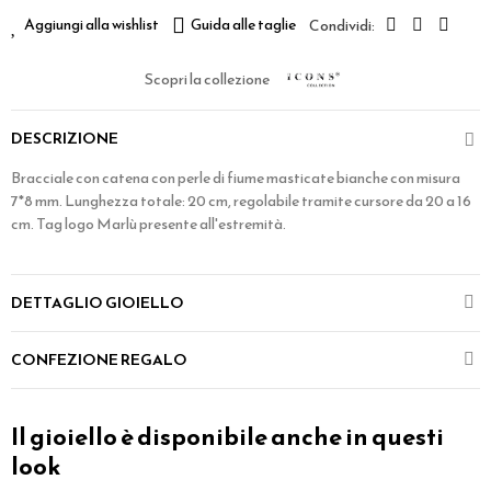
Aggiungi alla wishlist
Guida alle taglie
Scopri la collezione
DESCRIZIONE
Bracciale con catena con perle di fiume masticate bianche con misura
7*8 mm. Lunghezza totale: 20 cm, regolabile tramite cursore da 20 a 16
cm. Tag logo Marlù presente all'estremità.
DETTAGLIO GIOIELLO
CONFEZIONE REGALO
Il gioiello è disponibile anche in questi
look