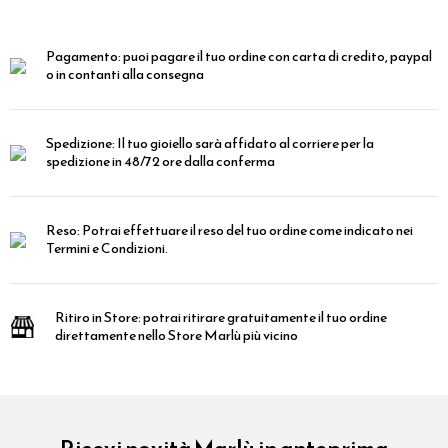
Pagamento:
puoi pagare il tuo ordine con carta di credito, paypal
o in contanti alla consegna
Spedizione:
Il tuo gioiello sarà affidato al corriere per la
spedizione in 48/72 ore dalla conferma
Reso:
Potrai effettuare il reso del tuo ordine come indicato nei
Termini e Condizioni.
Ritiro in Store:
potrai ritirare gratuitamente il tuo ordine
direttamente nello Store Marlù più vicino