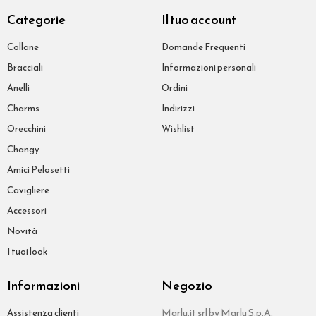
Categorie
Il tuo account
Collane
Domande Frequenti
Bracciali
Informazioni personali
Anelli
Ordini
Charms
Indirizzi
Orecchini
Wishlist
Changy
Amici Pelosetti
Cavigliere
Accessori
Novità
I tuoi look
Informazioni
Negozio
Marlu.it srl by Marlu S.p.A.
Assistenza clienti