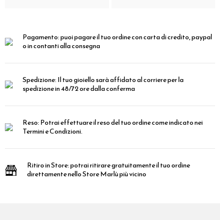
Pagamento:
puoi pagare il tuo ordine con carta di credito, paypal
o in contanti alla consegna
Spedizione:
Il tuo gioiello sarà affidato al corriere per la
spedizione in 48/72 ore dalla conferma
Reso:
Potrai effettuare il reso del tuo ordine come indicato nei
Termini e Condizioni.
Ritiro in Store:
potrai ritirare gratuitamente il tuo ordine
direttamente nello Store Marlù più vicino