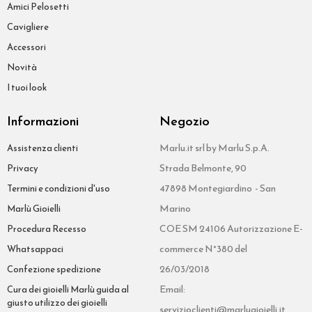
Amici Pelosetti
Cavigliere
Accessori
Novità
I tuoi look
Informazioni
Negozio
Marlu.it srl by Marlu S.p.A.
Assistenza clienti
Strada Belmonte, 90
Privacy
47898 Montegiardino - San
Termini e condizioni d'uso
Marino
Marlù Gioielli
COE SM 24106 Autorizzazione E-
Procedura Recesso
commerce N°380 del
Whatsappaci
26/03/2018
Confezione spedizione
Email:
Cura dei gioielli Marlù guida al
giusto utilizzo dei gioielli
servizioclienti@marlugioielli.it