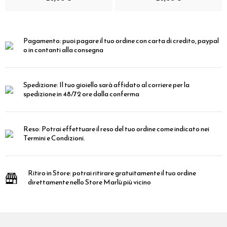
Pagamento:
puoi pagare il tuo ordine con carta di credito, paypal
o in contanti alla consegna
Spedizione:
Il tuo gioiello sarà affidato al corriere per la
spedizione in 48/72 ore dalla conferma
Reso:
Potrai effettuare il reso del tuo ordine come indicato nei
Termini e Condizioni.
Ritiro in Store:
potrai ritirare gratuitamente il tuo ordine
direttamente nello Store Marlù più vicino