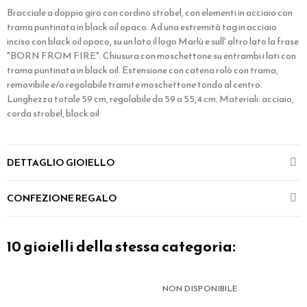
Bracciale a doppio giro con cordino strobel, con elementi in acciaio con
trama puntinata in black oil opaco. Ad una estremità tag in acciaio
inciso con black oil opaco, su un lato il logo Marlù e sull' altro lato la frase
"BORN FROM FIRE". Chiusura con moschettone su entrambi i lati con
trama puntinata in black oil. Estensione con catena rolò con trama,
removibile e/o regolabile tramite moschettone tondo al centro.
Lunghezza totale 59 cm, regolabile da 59 a 55,4 cm. Materiali: acciaio,
corda strobel, black oil
DETTAGLIO GIOIELLO
CONFEZIONE REGALO
10 gioielli della stessa categoria:
NON DISPONIBILE